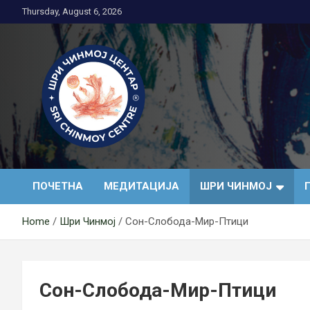
Skip
Thursday, August 6, 2026
to
content
Медитација
ПОЧЕТНА
МЕДИТАЦИЈА
ШРИ ЧИНМОЈ
Home
Шри Чинмој
Сон-Слобода-Мир-Птици
Сон-Слобода-Мир-Птици