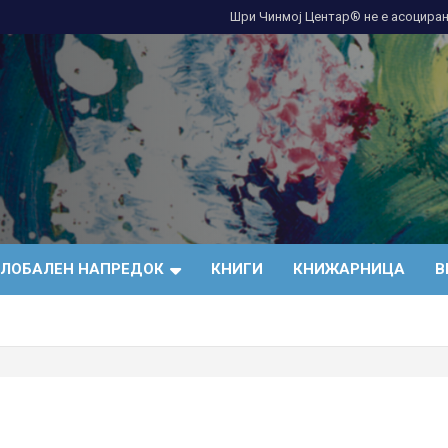
Шри Чинмој Центар® не е асоциран
ГЛОБАЛЕН НАПРЕДОК
КНИГИ
КНИЖАРНИЦА
В