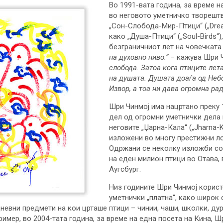
Во 1991-вата година, за време 
во неговото уметничко творештво
„Сон-Слобода-Мир-Птици“ („Drea
како „Душа-Птици“ („Soul-Birds“)
безграничниот лет на човечката
на духовно ниво.“
– кажува Шри 
слобода. Затоа кога птиците лет
на душата. Душата доаѓа од Небо
Извор, а тоа ни дава огромна рад
Шри Чинмој има нацртано преку 
дел од огромни уметнички дела 
неговите „Џарна-Кала“ („Jharna-K
изложени во многу престижни лок
Одржани се неколку изложби со 
на еден милион птици во Отава, 
Аугсбург.
Низ годините Шри Чинмој корист
уметнички „платна“, како широк 
невни предмети на кои црташе птици – чинии, чаши, школки, дур
ример, во 2004-тата година, за време на една посета на Кина, 