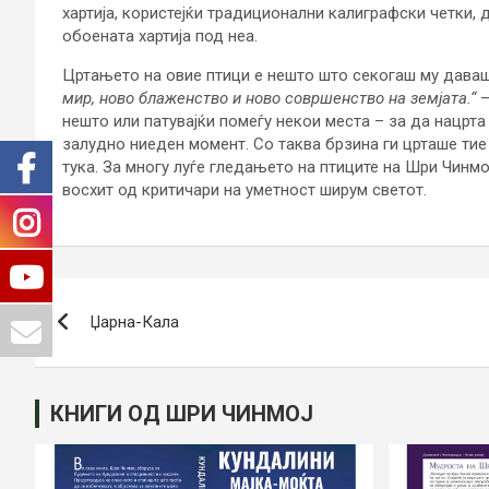
хартија, користејќи традиционални калиграфски четки, д
обоената хартија под неа.
Цртањето на овие птици е нешто што секогаш му даваш
мир, ново блаженство и ново совршенство на земјата.“
–
нешто или патувајќи помеѓу некои места – за да нацрта
залудно ниеден момент. Со таква брзина ги црташе тие
тука. За многу луѓе гледањето на птиците на Шри Чинмо
восхит од критичари на уметност ширум светот.
Post
Џарна-Кала
navigation
КНИГИ ОД ШРИ ЧИНМОЈ