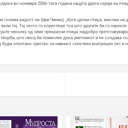
одека во ноември 2006-тата година нацрта друга серија на птици 
е голема радост на Шри Чинмој.
„Кога цртам птица, мислам на 
 вели тој. Тој често го користеше тоа што другите би го нарекл
 уште неколку од овие прекрасни птици, најдобро претставувајќ
 творби, што некој би помислил дека уметникот и не создава т
ј буди спонтано чувство за нивниот сопствен внатрешен лет и 