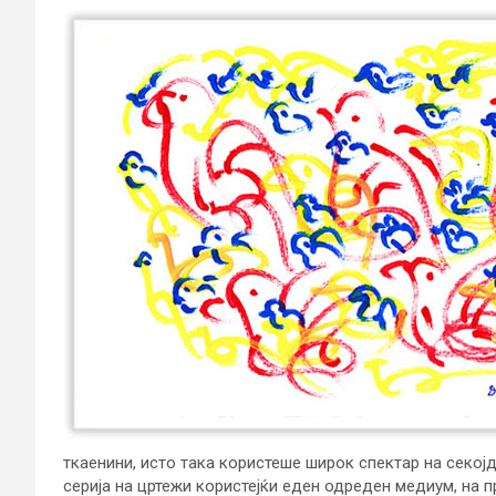
ткаенини, исто така користеше широк спектар на секојд
серија на цртежи користејќи еден одреден медиум, на п