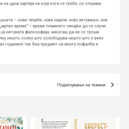
на црна хартија на која кога се гребе, се открива
душата – нова творба, нова надеж, ново ветување, нов
е „мртво време“ – време поминато чекајќи да се случи
и ја неговата филозофија, никогаш да не се троши
олку нешто, колку што ослободува нешто што е веќе
низ годините тие беа предмет на многу пофалби и
Подигнување на тежини