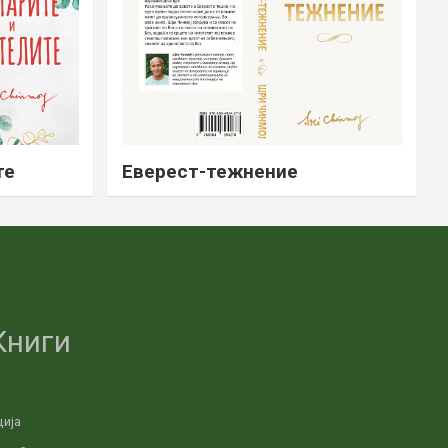
те
Еверест-тежнение
Книги
ција