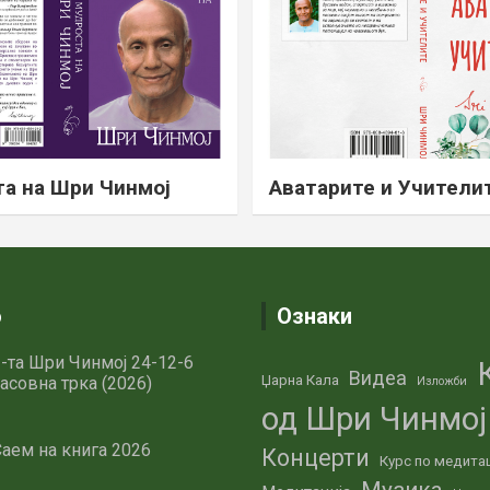
а на Шри Чинмој
Аватарите и Учители
о
Ознаки
-та Шри Чинмој 24-12-6
Видеа
Џарна Кала
асовна трка (2026)
Изложби
од Шри Чинмој
аем на книга 2026
Концерти
Курс по медита
Музика