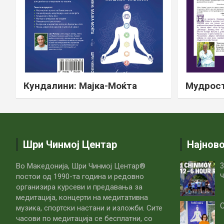
Кундалини: Мајка-Моќта
Мудрост
Шри Чинмој Центар
Најнов
3
Во Македонија, Шри Чинмој Центар®
ч
постои од 1990-та година и редовно
организира курсеви и предавања за
медитација, концерти на медитативна
С
музика, спортски настани и изложби. Сите
часови по медитацијa се бесплатни, со