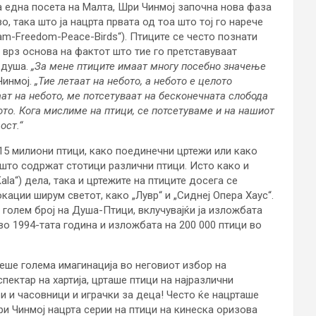
на една посета на Малта, Шри Чинмој започна нова фаза
, така што ја нацрта првата од тоа што тој го нарече
m-Freedom-Peace-Birds“). Птиците се често познати
, врз основа на фактот што тие го претставуваат
 душа.
„За мене птиците имаат многу посебно значење
Чинмој.
„Тие летаат на небото, а небото е целото
аат на небото, ме потсетуваат на бесконечната слобода
то. Кога мислиме на птици, се потсетуваме и на нашиот
ост.“
15 милиони птици, како поединечни цртежи или како
што содржат стотици различни птици. Исто како и
ala“) дела, така и цртежите на птиците досега се
ации ширум светот, како „Лувр“ и „Сиднеј Опера Хаус“.
голем број на Душа-Птици, вклучувајќи ја изложбата
во 1994-тата година и изложбата на 200 000 птици во
еше голема имагинација во неговиот избор на
спектар на хартија, црташе птици на најразлични
и и часовници и играчки за деца! Често ќе нацрташе
Шри Чинмој нацрта серии на птици на кинеска оризова