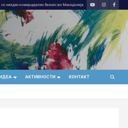
 со ниеден комерцијален бизнис во Македонија
ИДЕА
АКТИВНОСТИ
КОНТАКТ