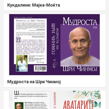
Кундалини: Мајка-Моќта
Мудроста на Шри Чинмој