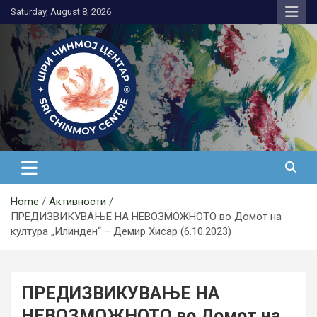
Skip
Saturday, August 8, 2026
to
content
Медитација
Home
Активности
ПРЕДИЗВИКУВАЊЕ НА НЕВОЗМОЖНОТО во Домот на
култура „Илинден“ – Демир Хисар (6.10.2023)
ПРЕДИЗВИКУВАЊЕ НА
НЕВОЗМОЖНОТО во Домот на