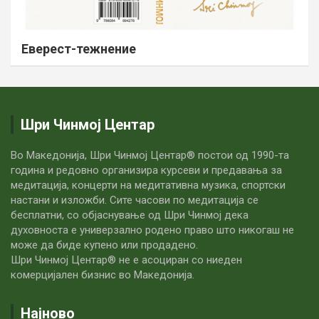
Еверест-тежнение
Шри Чинмој Центар
Во Македонија, Шри Чинмој Центар® постои од 1990-та
година и редовно организира курсеви и предавања за
медитација, концерти на медитативна музика, спортски
настани и изложби. Сите часови по медитацијa се
бесплатни, со објаснување од Шри Чинмој дека
духовноста е универзално родено право што никогаш не
може да биде купено или продадено.
Шри Чинмој Центар® не е асоциран со ниеден
комерцијален бизнис во Македонија.
Најново