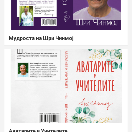
Мудроста на Шри Чинмој
Аватарите и Учителите