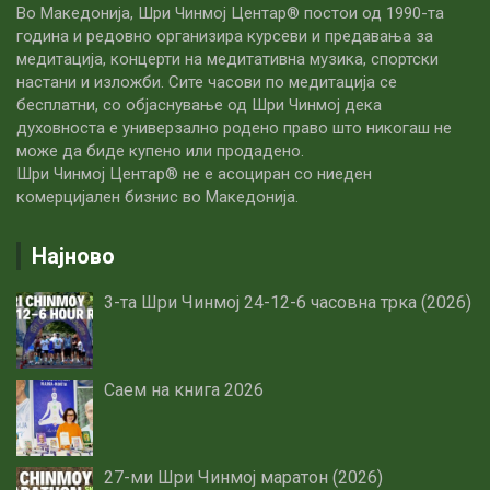
Во Македонија, Шри Чинмој Центар® постои од 1990-та
година и редовно организира курсеви и предавања за
медитација, концерти на медитативна музика, спортски
настани и изложби. Сите часови по медитацијa се
бесплатни, со објаснување од Шри Чинмој дека
духовноста е универзално родено право што никогаш не
може да биде купено или продадено.
Шри Чинмој Центар® не е асоциран со ниеден
комерцијален бизнис во Македонија.
Најново
3-та Шри Чинмој 24-12-6 часовна трка (2026)
Саем на книга 2026
27-ми Шри Чинмој маратон (2026)