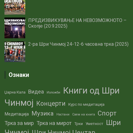
ПРЕДИЗВИКУВАЊЕ НА НЕВОЗМОЖНОТО –
Скопје (20.9.2025)
2-ра Шри Чинмој 24-12-6 часовна трка (2025)
Ознаки
Книги од Шри
Видеа
Џарна Кала
Изложби
Чинмој
Концерти
Курс по медитација
Спорт
Музика
Медитација
Настани
Саем на книга
Шри
Трка за мир
Трка на мирот
Трки
Уметност
Чинмој
Шри Чинмој Центар