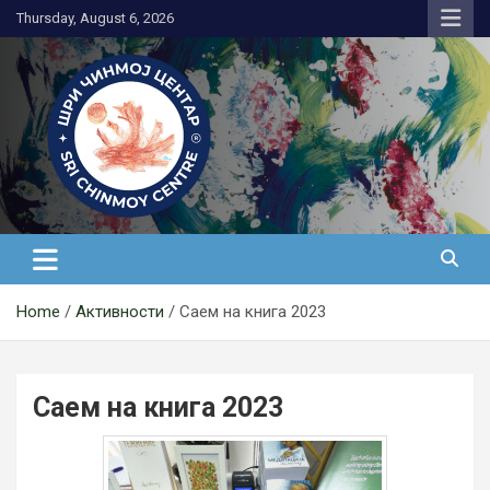
Skip
Thursday, August 6, 2026
to
content
Медитација
Home
Активности
Саем на книга 2023
Саем на книга 2023