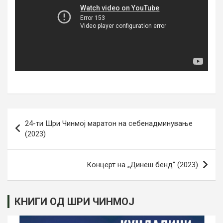
Post
24-ти Шри Чинмој маратон на себенадминување
navigation
(2023)
Концерт на „Динеш бенд“ (2023)
КНИГИ ОД ШРИ ЧИНМОЈ