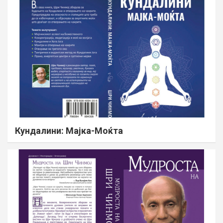
Кундалини: Мајка-Моќта