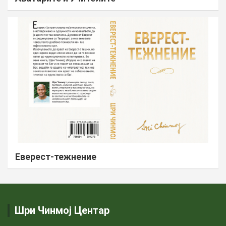
Еверест-тежнение
Шри Чинмој Центар