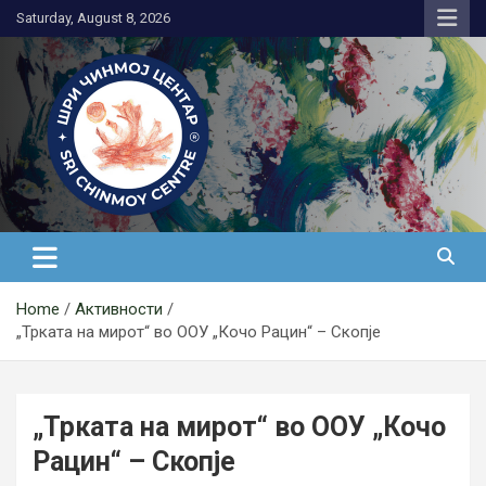
Skip
Saturday, August 8, 2026
to
content
Медитација
Home
Активности
„Трката на мирот“ во ООУ „Кочо Рацин“ – Скопје
„Трката на мирот“ во ООУ „Кочо
Рацин“ – Скопје