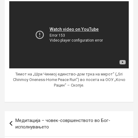
Тимот на „Шри Чинмој единство-дом трка на мирот“ („Sri
Chinmoy Oneness-Home Peace Run“) во посета на ООУ „Кочо
Рацин“ – Скопје.
Post
Медитација – човек-совршенството во Бог-
navigation
исполнувањето