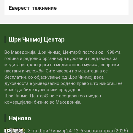
Еверест-тежнение
Шри Чинмој Центар
Во Македонија, Шри Чинмој Центар® постои од 1990-та
година и редовно организира курсеви и предавања за
медитација, концерти на медитативна музика, спортски
настани и изложби. Сите часови по медитацијa се
бесплатни, со објаснување од Шри Чинмој дека
духовноста е универзално родено право што никогаш не
може да биде купено или продадено.
Шри Чинмој Центар® не е асоциран со ниеден
комерцијален бизнис во Македонија.
Најново
3-та Шри Чинмој 24-12-6 часовна трка (2026)