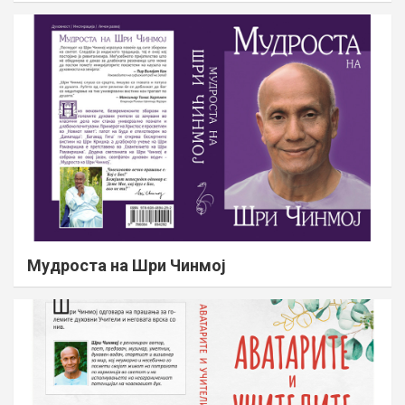
Мудроста на Шри Чинмој