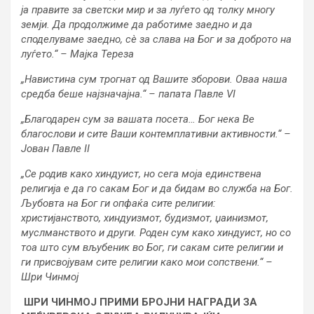
ја правите за светски мир и за луѓето од толку многу
земји. Да продолжиме да работиме заедно и да
споделуваме заедно, сè за слава на Бог и за доброто на
луѓето.“ – Мајка Тереза
„Навистина сум трогнат од Вашите зборови. Оваа наша
средба беше најзначајна.“ – папата Павле VI
„Благодарен сум за вашата посета… Бог нека Ве
благослови и сите Ваши контемплативни активности.“ –
Јован Павле II
„Се родив како хиндуист, но сега моја единствена
религија е да го сакам Бог и да бидам во служба на Бог.
Љубовта на Бог ги опфаќа сите религии:
христијанството, хиндуизмот, будизмот, џаинизмот,
муслманството и други. Роден сум како хиндуист, но со
тоа што сум вљубеник во Бог, ги сакам сите религии и
ги присвојувам сите религии како мои сопствени.“ –
Шри Чинмој
ШРИ ЧИНМОЈ ПРИМИ БРОЈНИ НАГРАДИ ЗА