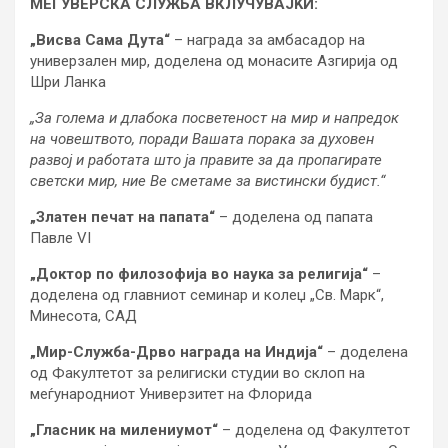
МЕЃУВЕРСКА СЛУЖБА ВКЛУЧУВАЈЌИ:
„Висва Сама Дута“
– награда за амбасадор на
универзален мир, доделена од монасите Азгирија од
Шри Ланка
„За голема и длабока посветеност на мир и напредок
на човештвото, поради Вашата порака за духовен
развој и работата што ја правите за да пропагирате
светски мир, ние Ве сметаме за вистински будист.“
„Златен печат на папата“
– доделена од папата
Павле VI
„Доктор по филозофија во наука за религија“
–
доделена од главниот семинар и колеџ „Св. Марк“,
Минесота, САД
„Мир-Служба-Дрво награда на Индија“
– доделена
од Факултетот за религиски студии во склоп на
меѓународниот Универзитет на Флорида
„Гласник на милениумот“
– доделена од Факултетот