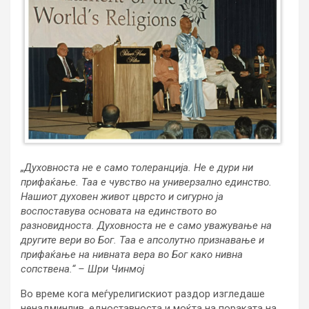
„Духовноста не е само толеранција. Не е дури ни
прифаќање. Таа е чувствo на универзално единство.
Нашиот духовен живот цврсто и сигурно ја
воспоставува основата на единството во
разновидноста. Духовноста не е само уважување на
другите вери во Бог. Таа е апсолутно признавање и
прифаќање на нивната вера во Бог како нивна
сопствена.“ – Шри Чинмој
Во време кога меѓурелигискиот раздор изгледаше
ненадминлив, едноставноста и моќта на пораката на