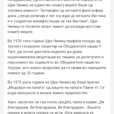
Шри Чинмој за единство помеѓу верите беше од
огромна важност. Тргнувајќи од неговата филозофија
дека
„секоја религија е пат кој води до вечната Вистина
и е соодветна манифестација на таа Вистина“
, Шри
Чинмој го посвети својот живот да изгради мостови
помеѓу верите.
Во 1970-тата година Шри Чинмој прифати понуда од
третиот генерален секретар на Обединетите нации У
Тант, да почне два пати неделно да држи
неденоминални медитации во тишина за делегатите и
персоналот во седиштето во Обединетите нации во
Њујорк, што верно продолжи да го прави во наредните
повеќе од 35 години.
Во 1972-рата година на Шри Чинмој му беше врачен
„Медалјон на папата“ од рацете на папата Павле VI. Се
роди прекрасно и мошне важно пријателство.
Како заклучок на таа топла средба, папата изјави:
„Ви
благодарам, Ви благодарам, Ви благодарам… Вашата
порака и мојата порака се исти. Кога двајцата ќе