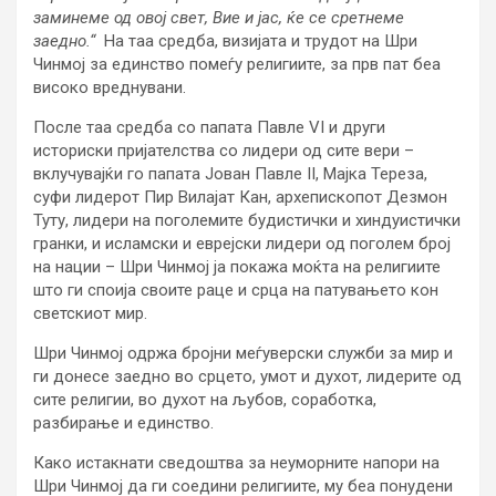
заминеме од овој свет, Вие и јас, ќе се сретнеме
заедно.“
На таа средба, визијата и трудот на Шри
Чинмој за единство помеѓу религиите, за прв пат беа
високо вреднувани.
После таа средба со папата Павле VI и други
историски пријателства со лидери од сите вери –
вклучувајќи го папата Јован Павле II, Мајка Тереза,
суфи лидерот Пир Вилајат Кан, архепископот Дезмон
Туту, лидери на поголемите будистички и хиндуистички
гранки, и исламски и еврејски лидери од поголем број
на нации – Шри Чинмој ја покажа моќта на религиите
што ги споија своите раце и срца на патувањето кон
светскиот мир.
Шри Чинмој одржа бројни меѓуверски служби за мир и
ги донесе заедно во срцето, умот и духот, лидерите од
сите религии, во духот на љубов, соработка,
разбирање и единство.
Како истакнати сведоштва за неуморните напори на
Шри Чинмој да ги соедини религиите, му беа понудени