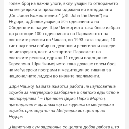
голем број на важни улоги, вклучувајќи го отворањето
на меѓуверската прослава одржана во катедралата
„Св. Јован Божествениот“ („St. John the Divine“) во
Њујорк, одбележувајќи ја 50-годишнината на
Обединетите нации. Шри Чинмој исто така беше избран
да ja отвори 100-годишнината на Парламентот на
светските религии во Чикаго, во 1993-тата година, 10-
тиот најголем собир на духовни и религиозни лидери
во историјата; како и четвртиот Парламент на
светските религии, одржан 11 години подоцна во
Барселона. Шри Чинмој исто така држеше голем број
на меѓуверски програми и медитации во тишина за
националните лидери во нивните парламенти.
„Шри Чинмој, Вашата животна работа на најпосветена
служба за меѓуверско разбирање и светско единство е
неспоредлива.“ – Пречесен Џејмс Паркс Мортон,
претседател и организатор на годишната меѓуверска
служба, претседател на Меѓуверскиот центар во
Њујорк
„Навистина сум задоволна со целата добра работа што