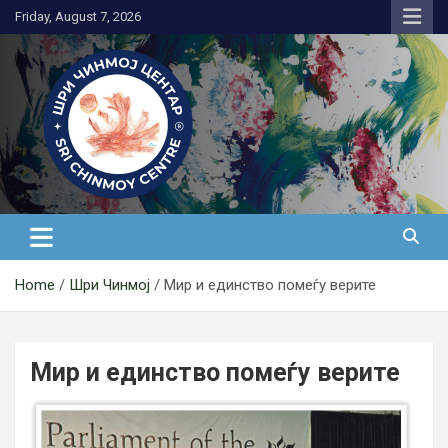
Skip
Friday, August 7, 2026
to
content
Медитација
Home
Шри Чинмој
Мир и единство помеѓу верите
Мир и единство помеѓу верите