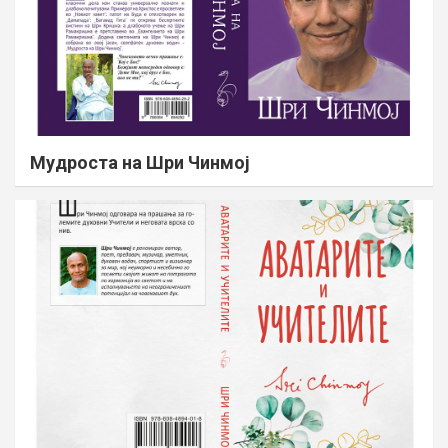
Мудроста на Шри Чинмој