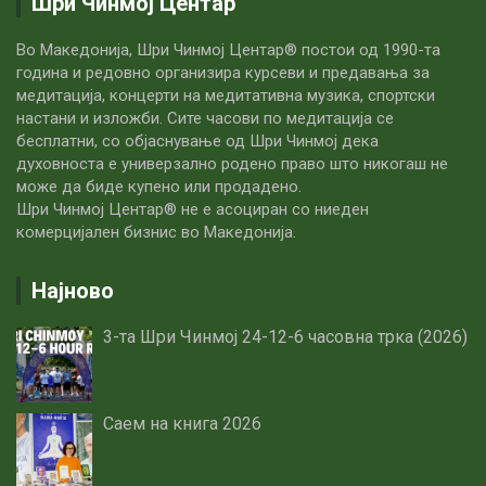
Шри Чинмој Центар
Во Македонија, Шри Чинмој Центар® постои од 1990-та
година и редовно организира курсеви и предавања за
медитација, концерти на медитативна музика, спортски
настани и изложби. Сите часови по медитацијa се
бесплатни, со објаснување од Шри Чинмој дека
духовноста е универзално родено право што никогаш не
може да биде купено или продадено.
Шри Чинмој Центар® не е асоциран со ниеден
комерцијален бизнис во Македонија.
Најново
3-та Шри Чинмој 24-12-6 часовна трка (2026)
Саем на книга 2026