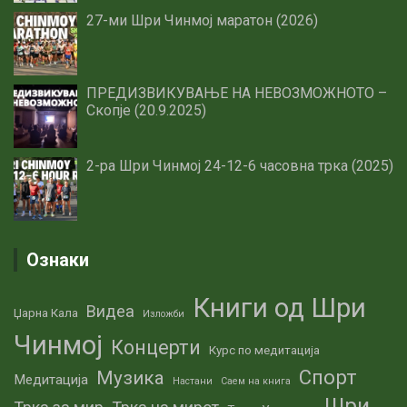
27-ми Шри Чинмој маратон (2026)
ПРЕДИЗВИКУВАЊЕ НА НЕВОЗМОЖНОТО –
Скопје (20.9.2025)
2-ра Шри Чинмој 24-12-6 часовна трка (2025)
Ознаки
Книги од Шри
Видеа
Џарна Кала
Изложби
Чинмој
Концерти
Курс по медитација
Спорт
Музика
Медитација
Настани
Саем на книга
Шри