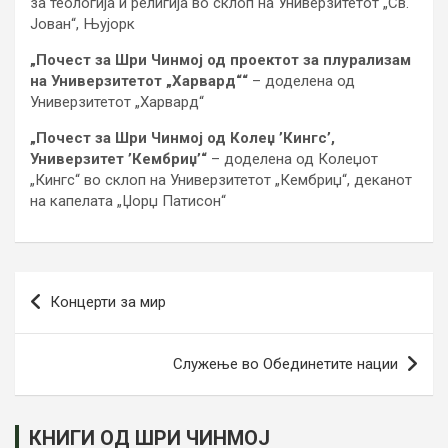
за теологија и религија во склоп на Универзитетот „Св.
Јован“, Њујорк
„Почест за Шри Чинмој од проектот за плурализам
на Универзитетот „Харвард““
– доделена од
Универзитетот „Харвард“
„Почест за Шри Чинмој од Колеџ ’Кингс’,
Универзитет ’Кембриџ’“
– доделена од Колеџот
„Кингс“ во склоп на Универзитетот „Кембриџ“, деканoт
на капелата „Џорџ Патисон“
Post
Концерти за мир
navigation
Служење во Обединетите нации
КНИГИ ОД ШРИ ЧИНМОЈ