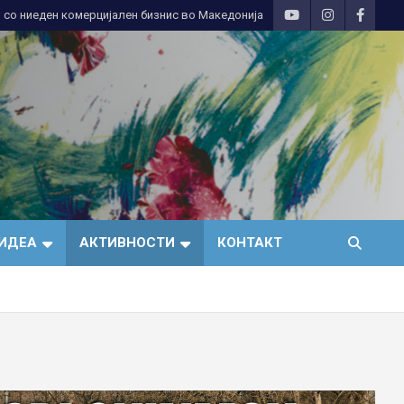
 со ниеден комерцијален бизнис во Македонија
ИДЕА
АКТИВНОСТИ
КОНТАКТ