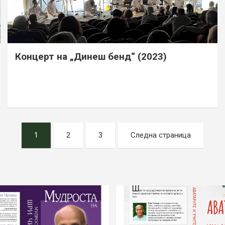
Концерт на „Динеш бенд“ (2023)
1
2
3
Следна страница