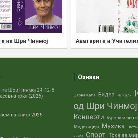
а на Шри Чинмој
Аватарите и Учители
о
Ознаки
-та Шри Чинмој 24-12-6
Видеа
Џарна Кала
асовна трка (2026)
Изложби
од Шри Чинмој
аем на книга 2026
Концерти
Курс по медита
Музика
Медитација
Наста
Спорт
Трка за ми
книга