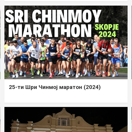
25-ти Шри Чинмој маратон (2024)