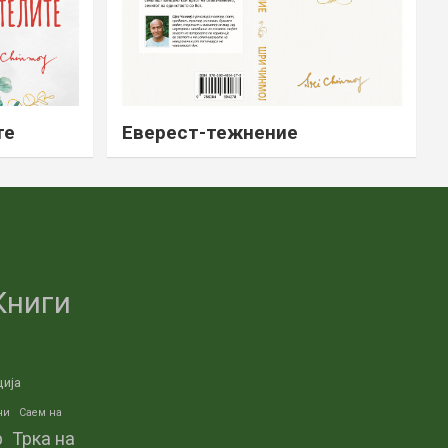
те
Еверест-тежнение
Книги
ција
ни
Саем на
р
Трка на