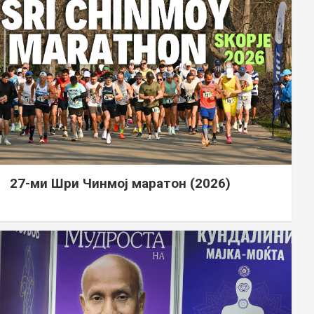
27-ми Шри Чинмој маратон (2026)