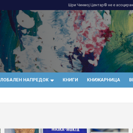
Шри Чинмој Центар® не е асоциран
ГЛОБАЛЕН НАПРЕДОК
КНИГИ
КНИЖАРНИЦА
В