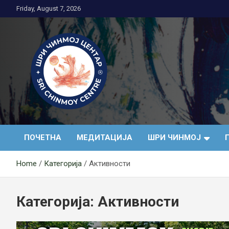
Skip
Friday, August 7, 2026
to
content
Медитација
ПОЧЕТНА
МЕДИТАЦИЈА
ШРИ ЧИНМОЈ
Home
Категорија
Активности
Категорија:
Активности