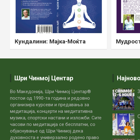
Кундалини: Мајка-Моќта
Мудрост
Шри Чинмој Центар
Најнов
3
Во Македонија, Шри Чинмој Центар®
ч
постои од 1990-та година и редовно
организира курсеви и предавања за
медитација, концерти на медитативна
С
музика, спортски настани и изложби. Сите
часови по медитацијa се бесплатни, со
објаснување од Шри Чинмој дека
духовноста е универзално родено право