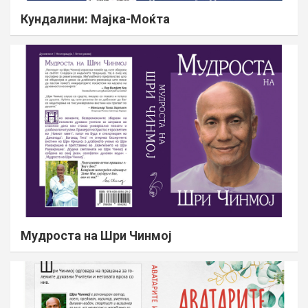
Кундалини: Мајка-Моќта
Мудроста на Шри Чинмој