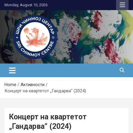
Skip
Monday, August 10, 2026
to
content
Медитација
Home
Активности
Концерт на квартетот „Гандарва“ (2024)
Концерт на квартетот
„Гандарва“ (2024)