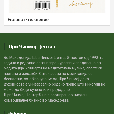
Еверест-тежнение
Шри Чинмој Центар
Во Македонија, Шри Чинмој Центар® постои од 1990-та
година и редовно организира курсеви и предавања за
медитација, концерти на медитативна музика, спортски
настани и изложби. Сите часови по медитацијa се
бесплатни, со објаснување од Шри Чинмој дека
духовноста е универзално родено право што никогаш не
може да биде купено или продадено.
Шри Чинмој Центар® не е асоциран со ниеден
комерцијален бизнис во Македонија.
Најново