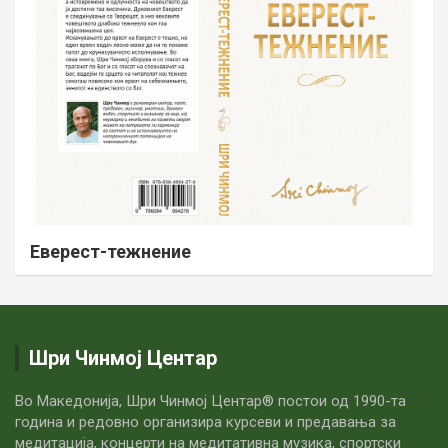
Еверест-тежнение
Шри Чинмој Центар
Во Македонија, Шри Чинмој Центар® постои од 1990-та
година и редовно организира курсеви и предавања за
медитација, концерти на медитативна музика, спортски