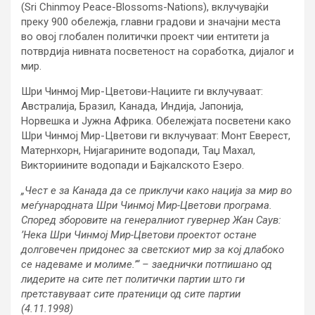
(Sri Chinmoy Peace-Blossoms-Nations), вклучувајќи
преку 900 обележја, главни градови и значајни места
во овој глобален политички проект чии ентитети ја
потврдија нивната посветеност на соработка, дијалог и
мир.
Шри Чинмој Мир-Цветови-Нациите ги вклучуваат:
Австралија, Бразил, Канада, Индија, Јапонија,
Норвешка и Јужна Африка. Обележјата посветени како
Шри Чинмој Мир-Цветови ги вклучуваат: Монт Еверест,
Матернхорн, Нијагарините водопади, Таџ Махал,
Викториините водопади и Бајкалското Езеро.
„Чест е за Канада да се приклучи како нација за мир во
меѓународната Шри Чинмој Мир-Цветови програма.
Според зборовите на генералниот гувернер Жан Саув:
’Нека Шри Чинмој Мир-Цветови проектот остане
долговечен придонес за светскиот мир за кој длабоко
се надеваме и молиме.’“ – заеднички потпишано од
лидерите на сите пет политички партии што ги
претставуваат сите пратеници од сите партии
(4.11.1998)