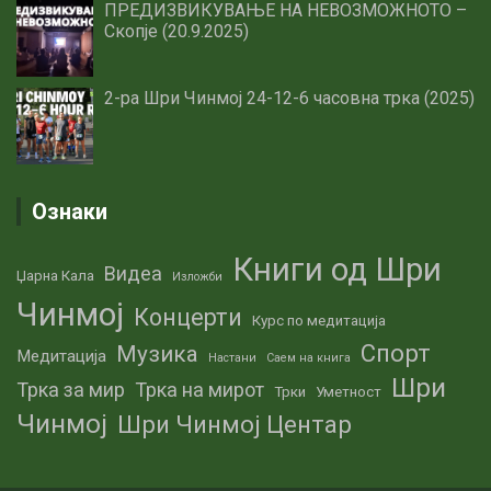
ПРЕДИЗВИКУВАЊЕ НА НЕВОЗМОЖНОТО –
Скопје (20.9.2025)
2-ра Шри Чинмој 24-12-6 часовна трка (2025)
Ознаки
Книги од Шри
Видеа
Џарна Кала
Изложби
Чинмој
Концерти
Курс по медитација
Спорт
Музика
Медитација
Настани
Саем на книга
Шри
Трка за мир
Трка на мирот
Трки
Уметност
Чинмој
Шри Чинмој Центар