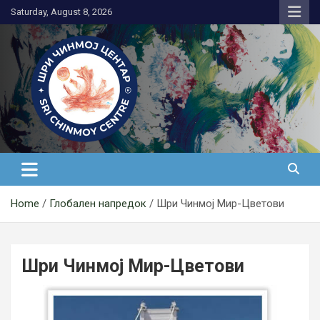
Skip
Saturday, August 8, 2026
to
content
Медитација
Home
Глобален напредок
Шри Чинмој Мир-Цветови
Шри Чинмој Мир-Цветови