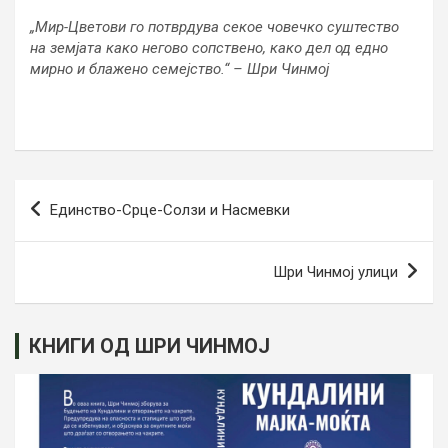
„Мир-Цветови го потврдува секое човечко суштество
на земјата како негово сопствено, како дел од едно
мирно и блажено семејство.“ – Шри Чинмој
Post
Единство-Срце-Солзи и Насмевки
navigation
Шри Чинмој улици
КНИГИ ОД ШРИ ЧИНМОЈ