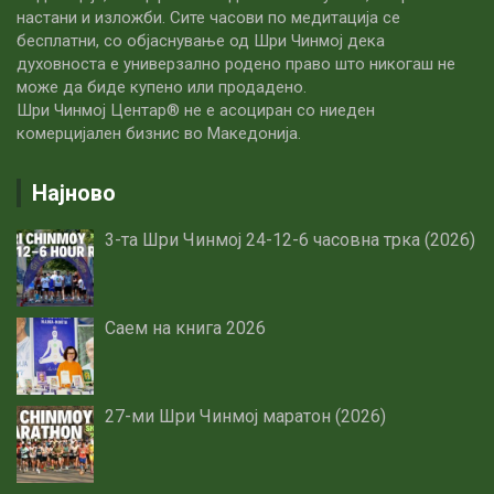
настани и изложби. Сите часови по медитацијa се
бесплатни, со објаснување од Шри Чинмој дека
духовноста е универзално родено право што никогаш не
може да биде купено или продадено.
Шри Чинмој Центар® не е асоциран со ниеден
комерцијален бизнис во Македонија.
Најново
3-та Шри Чинмој 24-12-6 часовна трка (2026)
Саем на книга 2026
27-ми Шри Чинмој маратон (2026)