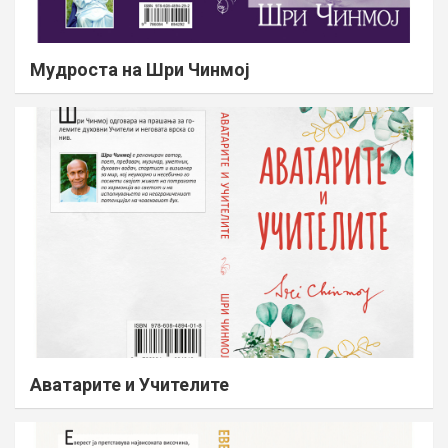
Мудроста на Шри Чинмој
Аватарите и Учителите