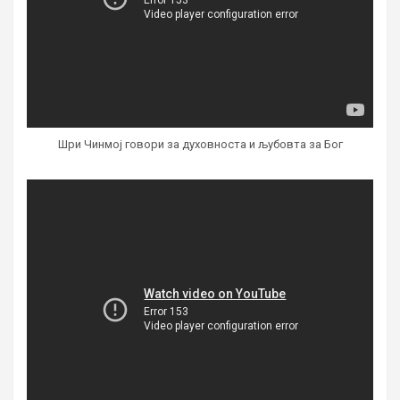
Шри Чинмој говори за духовноста и љубовта за Бог