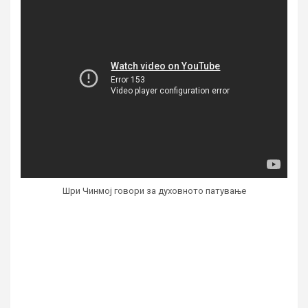
Шри Чинмој говори за духовното патување