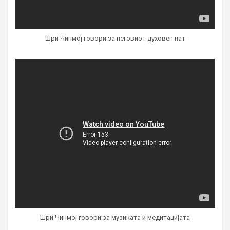
Шри Чинмој говори за неговиот духовен пат
Шри Чинмој говори за музиката и медитацијата