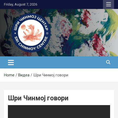
Skip
Friday, August 7, 2026
to
content
Медитација
Home
Видеа
Шри Чинмој говори
Шри Чинмој говори