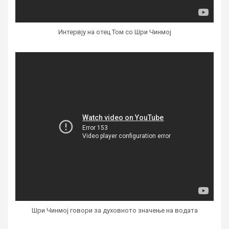
Интервју на oтец Том со Шри Чинмој
Шри Чинмој говори за духовното значење на водата