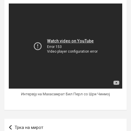
Интервју на Махасамрат Бил Перл со Шри Чинмој
Post
Трка на мирот