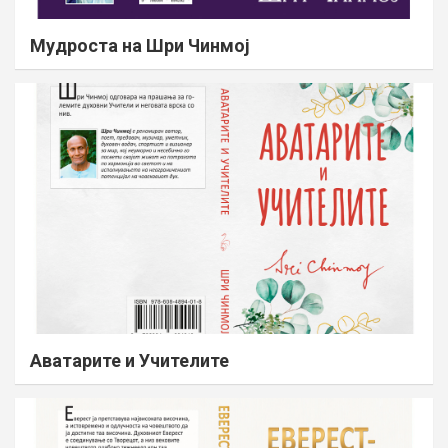
Мудроста на Шри Чинмој
Аватарите и Учителите