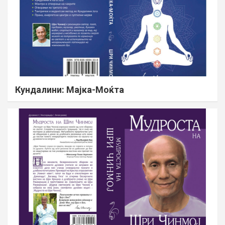
Кундалини: Мајка-Моќта