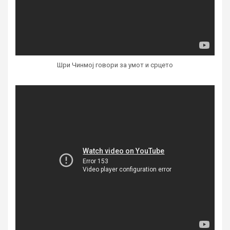
Шри Чинмој говори за умот и срцето