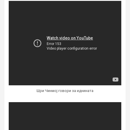
Шри Чинмој говори за иднината