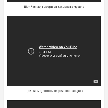
Шри Чинмој говори за духовната музика
Шри Чинмој говори за реинкарнацијата