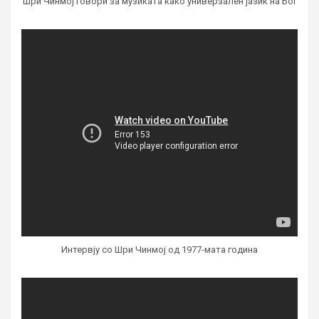
Шри Чинмој говори за музиката како универзален јазик на Бог
Интервју со Шри Чинмој од 1977-мата година