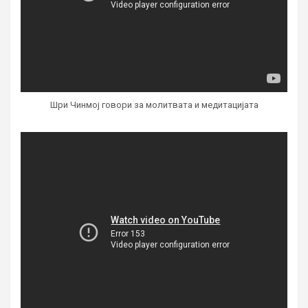
Шри Чинмој говори за молитвата и медитацијата