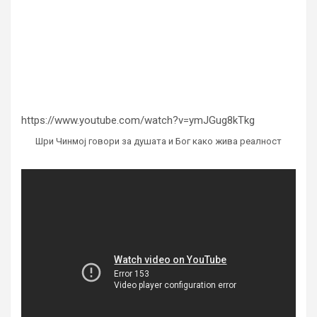
https://www.youtube.com/watch?v=ymJGug8kTkg
Шри Чинмој говори за душата и Бог како жива реалност