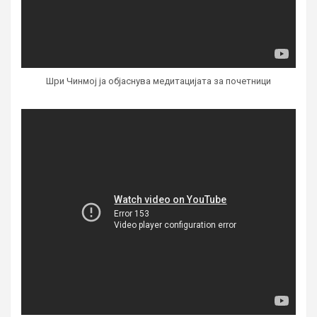
Шри Чинмој ја објаснува медитацијата за почетници