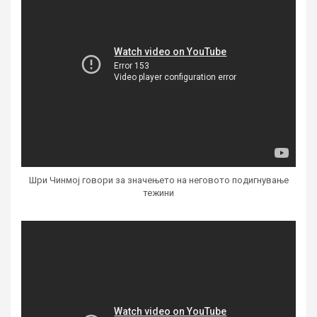
Шри Чинмој говори за значењето на неговото подигнување
тежини