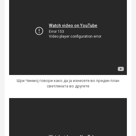
Шри Чинмој говори како да ја изнесете во преден план
светлината во другите