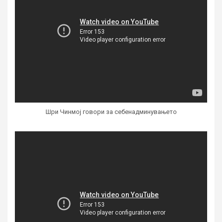
Шри Чинмој говори за себенадминувањето