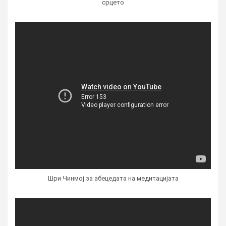
срцето
Шри Чинмој за абецедата на медитацијата