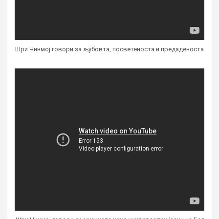
Шри Чинмој говори за љубовта, посветеноста и предаденоста