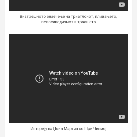
Внатрешното знаечење на триатлонот, пливањето,
велосипедизмот и трчањето
Интервју на Џоил Мартин со Шри Чинмој