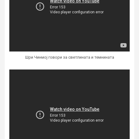
Шри Чинмој говори за светлината и темнината