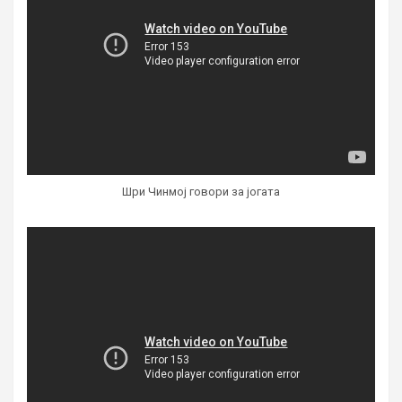
Шри Чинмој говори за јогата