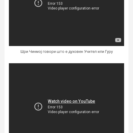
Шри Чинмој говори што е духовен Учител или Гуру