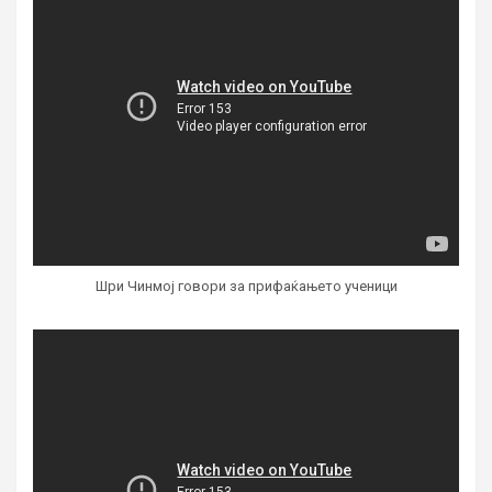
Шри Чинмој говори за прифаќањето ученици