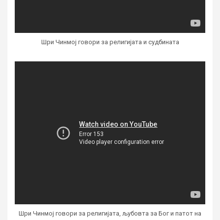
Шри Чинмој говори за религијата и судбината
Шри Чинмој говори за религијата, љубовта за Бог и патот на