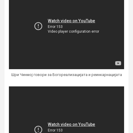
Шри Чинмој говори за Богореализацијата и реинкарнацијата