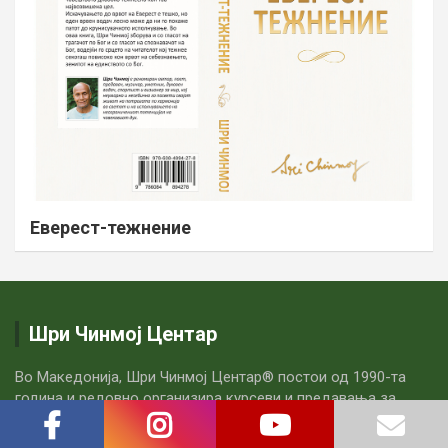
Еверест-тежнение
Шри Чинмој Центар
Во Македонија, Шри Чинмој Центар® постои од 1990-та
година и редовно организира курсеви и предавања за
медитација, концерти на медитативна музика, спортски
настани и изложби. Сите часови по медитацијa се