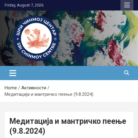
Skip
Friday, August 7, 2026
to
content
Медитација
Home
Активности
Медитација и мантричко пеење (9.8.2024)
Медитација и мантричко пеење
(9.8.2024)