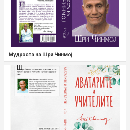
Мудроста на Шри Чинмој