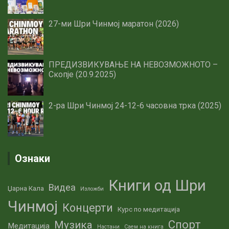
27-ми Шри Чинмој маратон (2026)
ПРЕДИЗВИКУВАЊЕ НА НЕВОЗМОЖНОТО –
Скопје (20.9.2025)
2-ра Шри Чинмој 24-12-6 часовна трка (2025)
Ознаки
Книги од Шри
Видеа
Џарна Кала
Изложби
Чинмој
Концерти
Курс по медитација
Спорт
Музика
Медитација
Настани
Саем на книга