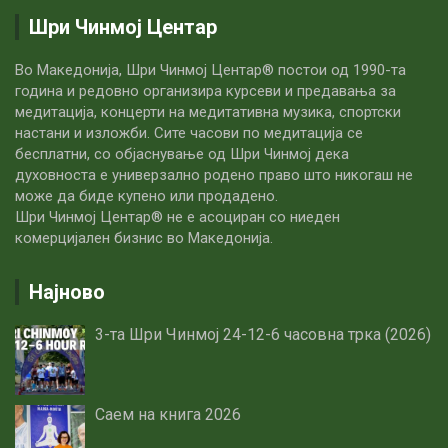
Шри Чинмој Центар
Во Македонија, Шри Чинмој Центар® постои од 1990-та
година и редовно организира курсеви и предавања за
медитација, концерти на медитативна музика, спортски
настани и изложби. Сите часови по медитацијa се
бесплатни, со објаснување од Шри Чинмој дека
духовноста е универзално родено право што никогаш не
може да биде купено или продадено.
Шри Чинмој Центар® не е асоциран со ниеден
комерцијален бизнис во Македонија.
Најново
3-та Шри Чинмој 24-12-6 часовна трка (2026)
Саем на книга 2026