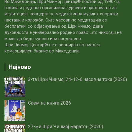
Во Македонија, Шри Чинмој Центар® постои од 1990-та
година и редовно организира курсеви и предавања за
медитација, концерти на медитативна музика, спортски
настани и изложби. Сите часови по медитацијa се
бесплатни, со објаснување од Шри Чинмој дека
духовноста е универзално родено право што никогаш не
може да биде купено или продадено.
Шри Чинмој Центар® не е асоциран со ниеден
комерцијален бизнис во Македонија.
Најново
3-та Шри Чинмој 24-12-6 часовна трка (2026)
Саем на книга 2026
27-ми Шри Чинмој маратон (2026)