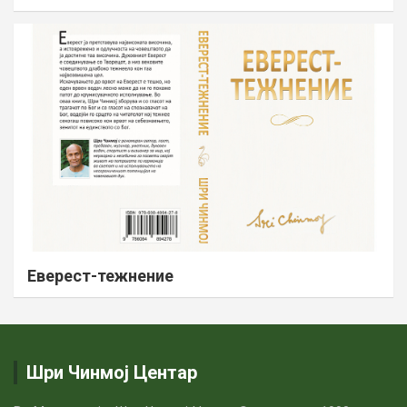
Еверест-тежнение
Шри Чинмој Центар