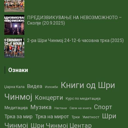
ПРЕДИЗВИКУВАЊЕ НА НЕВОЗМОЖНОТО –
Скопје (20.9.2025)
2-ра Шри Чинмој 24-12-6 часовна трка (2025)
Ознаки
Книги од Шри
Видеа
Џарна Кала
Изложби
Чинмој
Концерти
Курс по медитација
Спорт
Музика
Медитација
Настани
Саем на книга
Шри
Трка за мир
Трка на мирот
Трки
Уметност
Чинмој
Шри Чинмој Центар