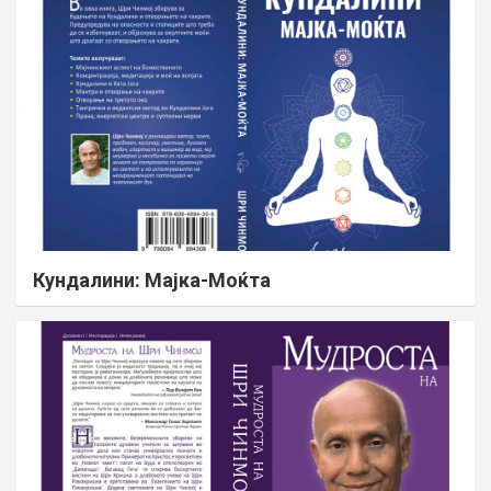
Кундалини: Мајка-Моќта