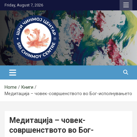
Skip
Friday, August 7, 2026
to
content
Медитација
Home
Книги
Медитација – човек-совршенството во Бог-исполнувањето
Медитација – човек-
совршенството во Бог-