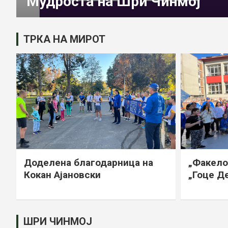
Мудроста на Шри Чинмој
ТРКА НА МИРОТ
Доделена благодарница на
„Факело
Кокан Ајановски
„Гоце Д
ШРИ ЧИНМОЈ