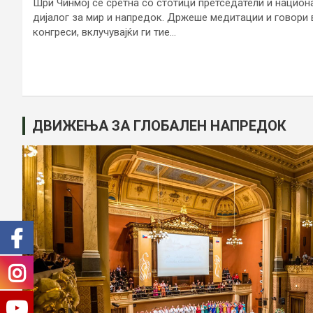
Шри Чинмој се сретна со стотици претседатели и национ
дијалог за мир и напредок. Држеше медитации и говори 
конгреси, вклучувајќи ги тие…
ДВИЖЕЊА ЗА ГЛОБАЛЕН НАПРЕДОК