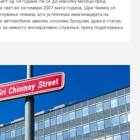
раст од 54 години, па се до неколку месеци пред
ј свет во октомври 2007-мата година, Шри Чинмој се
гнување тежини, што ја пленеше имагинацијата на
 автомобили, авиони, слонови, бродови, дрва и статуи,
то за нивното инспиративно служење, преку подигнување