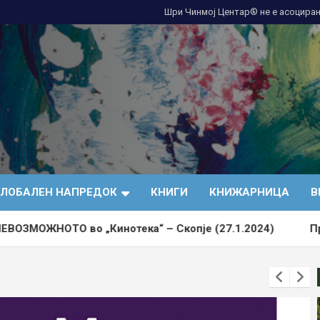
Шри Чинмој Центар® не е асоциран
ГЛОБАЛЕН НАПРЕДОК
КНИГИ
КНИЖАРНИЦА
В
„Кинотека“ – Скопје (27.1.2024)
Правила и услов