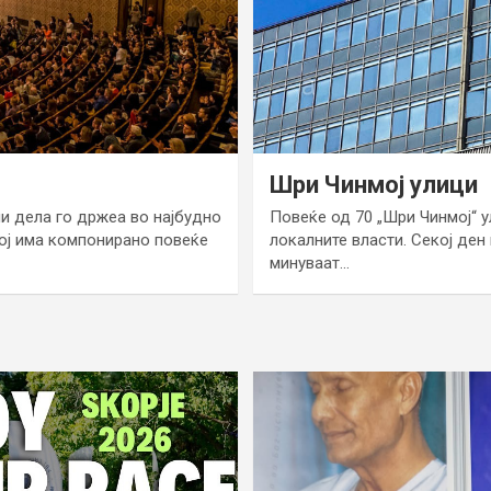
Шри Чинмој улици
ии дела го држеа во најбудно
Повеќе од 70 „Шри Чинмој“ у
ој има компонирано повеќе
локалните власти. Секој ден
минуваат…