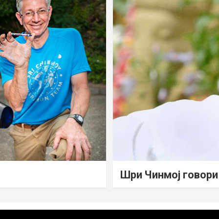
Шри Чинмој говори