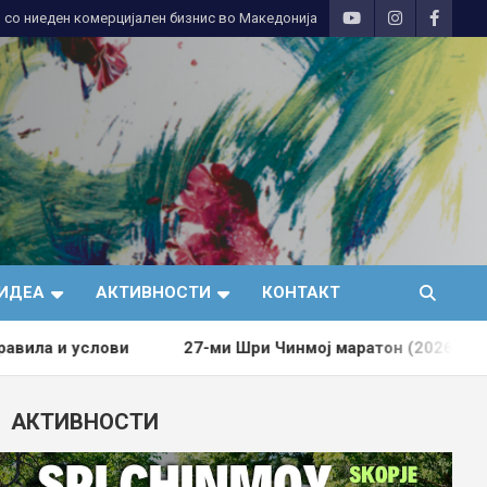
 со ниеден комерцијален бизнис во Македонија
ИДЕА
АКТИВНОСТИ
КОНТАКТ
и
27-ми Шри Чинмој маратон (2026)
ПРЕДИЗВИКУ
АКТИВНОСТИ