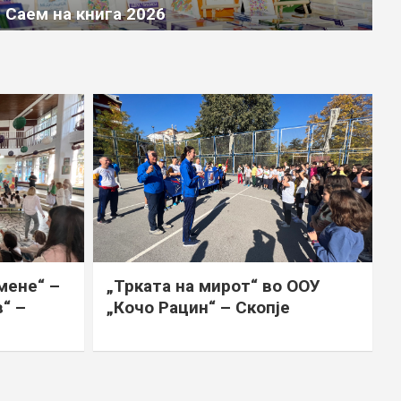
Аватарите и Учителите
Саем на книга 2026
мене“ –
„Трката на мирот“ во ООУ
“ –
„Кочо Рацин“ – Скопје