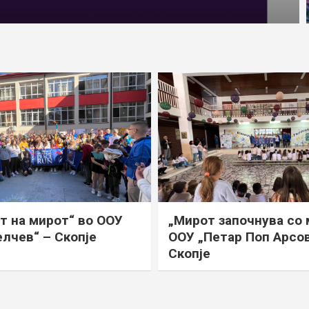
т на мирот“ во ООУ
„Мирот започнува со 
елчев“ – Скопје
ООУ „Петар Поп Арсов
Скопје