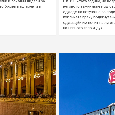
ални и локални лидери за
Од 1985-тата година, на воз
во бројни парламенти и
неговото заминување од ово
оддаде на патување за поди
публиката преку подигнување
оддавајќи им почит на луѓе
на нивното тело и дух.