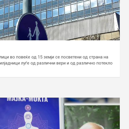
лици во повеќе од 15 земји се посветени од страна на
 илјадници луѓе од различни вери и од различно потекло