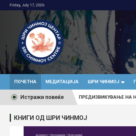
Skip
Friday, July 17, 2026
to
content
Медитација
ПОЧЕТНА
МЕДИТАЦИЈА
ШРИ ЧИНМОЈ
Истражи повеќе
ратон (2026)
ПРЕДИЗВИКУВАЊЕ НА НЕВОЗМОЖНОТО во 
КНИГИ ОД ШРИ ЧИНМОЈ