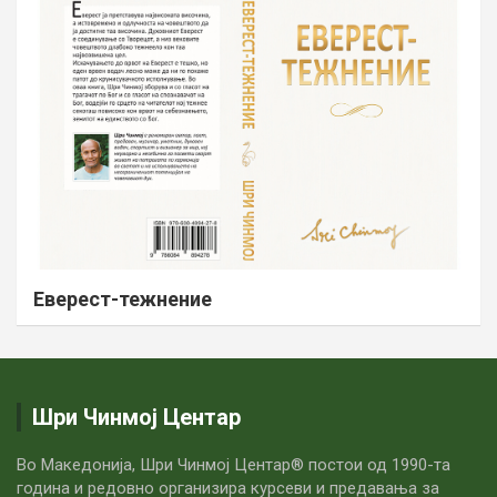
Еверест-тежнение
Шри Чинмој Центар
Во Македонија, Шри Чинмој Центар® постои од 1990-та
година и редовно организира курсеви и предавања за