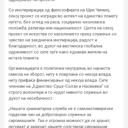
Со инспирирација од филозофијата на Шри Чинмој,
секој проект се изгради во аспект на единство помеѓу
луѓето, без оглед на раса, социјално-економска
положба, религија или националност. Целта на секој
проект се искуства со населението преку служење со
чувство на заедничка инспирација, радост и
благодарност, во духот на вистинска глобална
одржливост со сите луѓе како еднакви жители на
истата планета.
Организацијата е политички неутрална, во најчиста
смисла на зборот, ниту е поврзана со некоја влада,
ниту прифаќа финансирање од некоја влада. Сите
членови на „Единство-Срце-Солзи и Насмевки“ се
строго волонтери и го нудат нивното служење во
духот на несебичност.
„Нашата хуманитарна служба не е самомотивирачки
горделив чин на добротворно служење за
сиромашните. Таа е огромна можност да се хранат,
негуваат и зајакнат нашите сопствени сиромашни