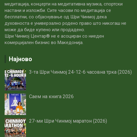
медитација, концерти на медитативна музика, спортски
настани и изложби. Сите часови по медитацијa се
бесплатни, со објаснување од Шри Чинмој дека
духовноста е универзално родено право што никогаш не
може да биде купено или продадено.
Шри Чинмој Центар® не е асоциран со ниеден
комерцијален бизнис во Македонија.
Најново
3-та Шри Чинмој 24-12-6 часовна трка (2026)
Саем на книга 2026
27-ми Шри Чинмој маратон (2026)