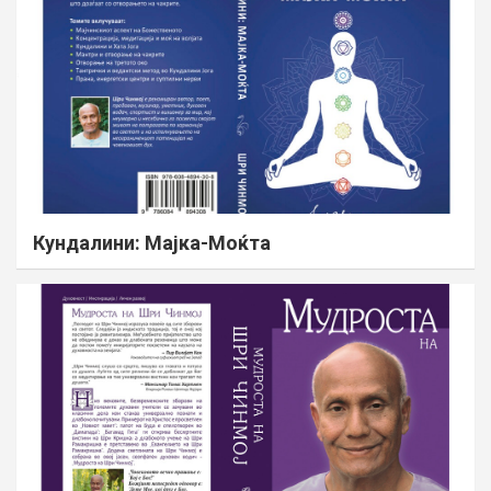
Кундалини: Мајка-Моќта