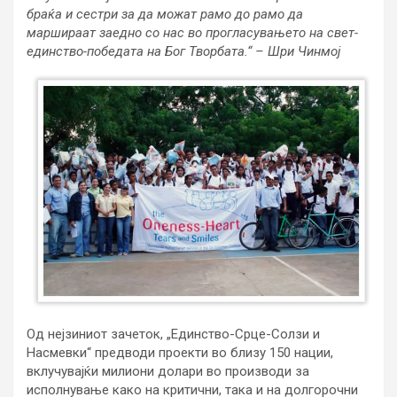
браќа и сестри за да можат рамо до рамо да
маршираат заедно со нас во прогласувањето на свет-
единство-победата на Бог Творбата.“ – Шри Чинмој
Од нејзиниот зачеток, „Единство-Срце-Солзи и
Насмевки“ предводи проекти во близу 150 нации,
вклучувајќи милиони долари во производи за
исполнување како на критични, така и на долгорочни