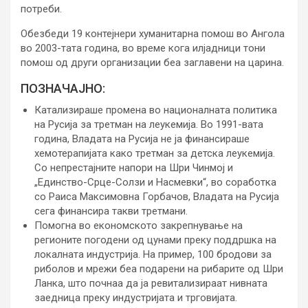
потреби.
Обезбеди 19 контејнери хуманитарна помош во Ангола
во 2003-тата година, во време кога илјадници тони
помош од други организации беа заглавени на царина.
ПОЗНАЧАЈНО:
Катализираше промена во националната политика
на Русија за третман на леукемија. Во 1991-вата
година, Владата на Русија не ја финансираше
хемотерапијата како третман за детска леукемија.
Со непрестајните напори на Шри Чинмој и
„Единство-Срце-Солзи и Насмевки“, во соработка
со Раиса Максимовна Горбачов, Владата на Русија
сега финансира такви третмани.
Помогна во економското закрепнување на
регионите погодени од цунами преку поддршка на
локалната индустрија. На пример, 100 бродови за
риболов и мрежи беа подарени на рибарите од Шри
Ланка, што почнаа да ја ревитализираат нивната
заедница преку индустријата и трговијата.