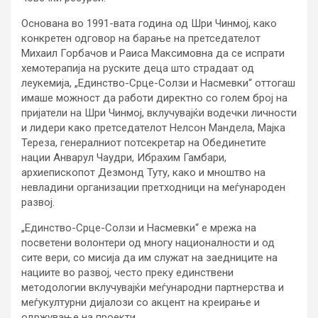
Основана во 1991-вата година од Шри Чинмој, како
конкретен одговор на барање на претседателот
Михаил Горбачoв и Раиса Максимовна да се испрати
хемотерапија на руските деца што страдаат од
леукемија, „Единство-Срце-Солзи и Насмевки“ оттогаш
имаше можност да работи директно со голем број на
пријатели на Шри Чинмој, вклучувајќи водечки личности
и лидери како претседателот Нелсон Мандела, Мајка
Тереза, генералниот потсекретар на Обединетите
нации Анварул Чаудри, Ибрахим Гамбари,
архиепископот Дезмонд Туту, како и мноштво на
невладини организации претходници на меѓународен
развој.
„Единство-Срце-Солзи и Насмевки“ е мрежа на
посветени волонтери од многу националности и од
сите вери, со мисија да им служат на заедниците на
нациите во развој, често преку единствени
методологии вклучувајќи меѓународни партнерства и
меѓукултурни дијалози со акцент на креирање и
одржување на проекти.