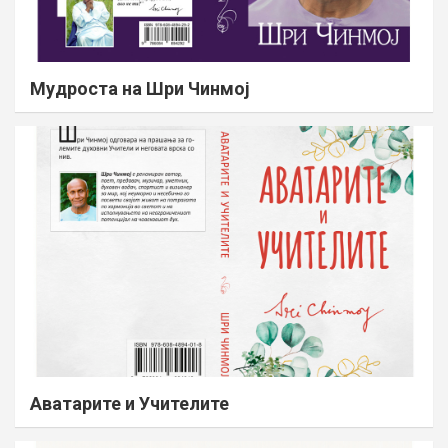
Мудроста на Шри Чинмој
Аватарите и Учителите