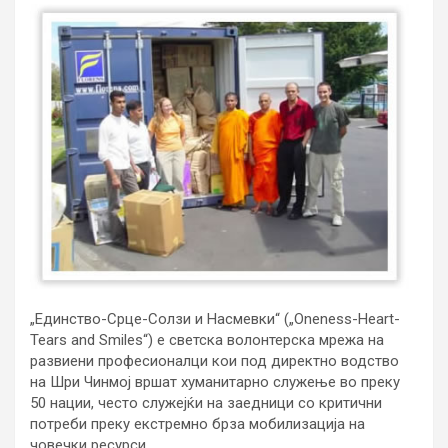
„Единство-Срце-Солзи и Насмевки“ („Oneness-Heart-
Tears and Smiles“) е светска волонтерска мрежа на
развиени професионалци кои под директно водство
на Шри Чинмој вршат хуманитарно служење во преку
50 нации, често служејќи на заедници со критични
потреби преку екстремно брза мобилизација на
човечки ресурси.