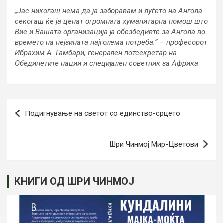
„Јас никогаш нема да ја заборавам и луѓето на Ангола
секогаш ќе ја ценат огромната хуманитарна помош што
Вие и Вашата организација ја обезбедивте за Ангола во
времето на нејзината најголема потреба.“ – професорот
Ибрахим А. Гамбари, генерален потсекретар на
Обединетите нации и специјален советник за Африка
Post
Подигнување на светот со единство-срцето
navigation
Шри Чинмој Мир-Цветови
КНИГИ ОД ШРИ ЧИНМОЈ