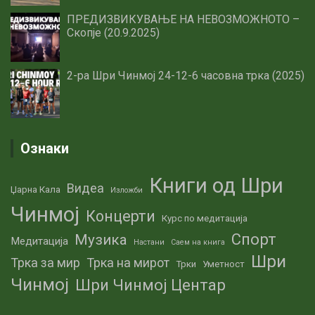
ПРЕДИЗВИКУВАЊЕ НА НЕВОЗМОЖНОТО –
Скопје (20.9.2025)
2-ра Шри Чинмој 24-12-6 часовна трка (2025)
Ознаки
Книги од Шри
Видеа
Џарна Кала
Изложби
Чинмој
Концерти
Курс по медитација
Спорт
Музика
Медитација
Настани
Саем на книга
Шри
Трка за мир
Трка на мирот
Трки
Уметност
Чинмој
Шри Чинмој Центар