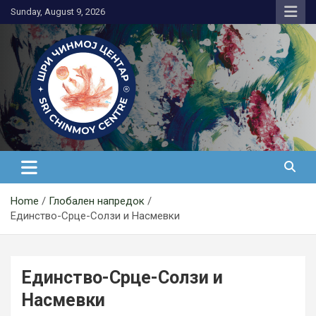
Skip
Sunday, August 9, 2026
to
content
Медитација
Home
Глобален напредок
Единство-Срце-Солзи и Насмевки
Единство-Срце-Солзи и
Насмевки