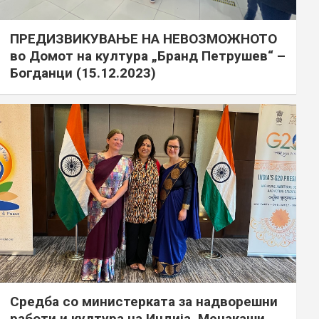
ПРЕДИЗВИКУВАЊЕ НА НЕВОЗМОЖНОТО
во Домот на култура „Бранд Петрушев“ –
Богданци (15.12.2023)
Средба со министерката за надворешни
работи и култура на Индија, Менакаши