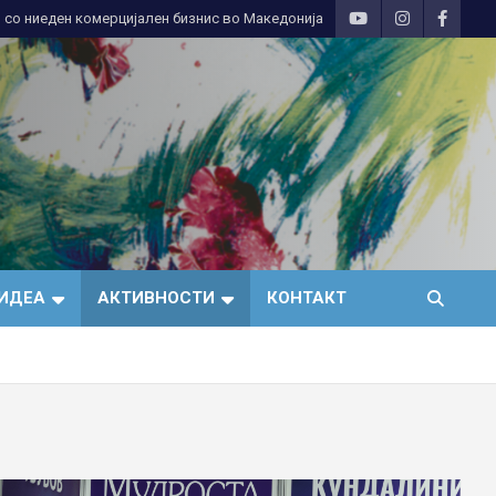
 со ниеден комерцијален бизнис во Македонија
ИДЕА
АКТИВНОСТИ
КОНТАКТ