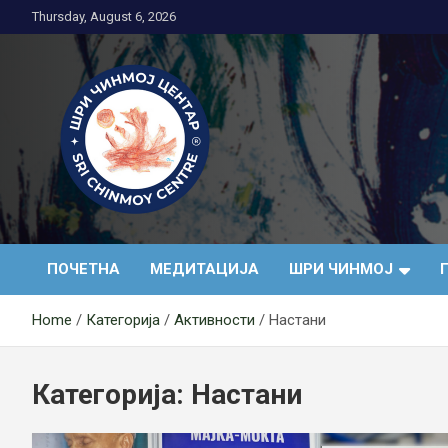
Skip
Thursday, August 6, 2026
to
content
Медитација
ПОЧЕТНА
МЕДИТАЦИЈА
ШРИ ЧИНМОЈ
Home
Категорија
Активности
Настани
Категорија:
Настани