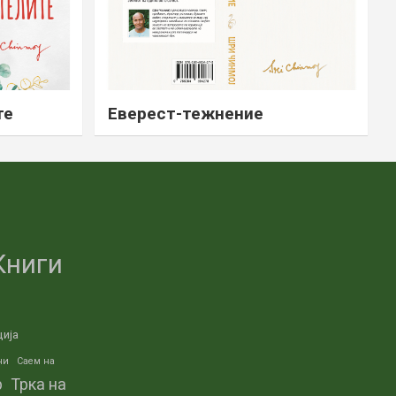
те
Еверест-тежнение
Книги
ција
ни
Саем на
р
Трка на