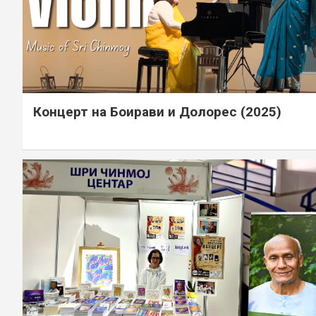
Концерт на Боирави и Долорес (2025)