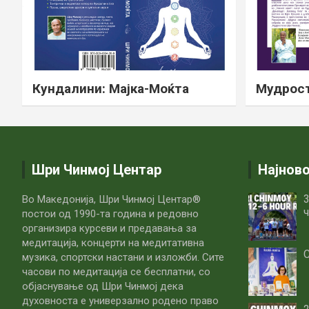
Кундалини: Мајка-Моќта
Мудрост
Шри Чинмој Центар
Најнов
3
Во Македонија, Шри Чинмој Центар®
ч
постои од 1990-та година и редовно
организира курсеви и предавања за
медитација, концерти на медитативна
С
музика, спортски настани и изложби. Сите
часови по медитацијa се бесплатни, со
објаснување од Шри Чинмој дека
духовноста е универзално родено право