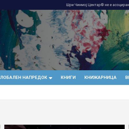
Шри Чинмој Центар® не е асоциран
ГЛОБАЛЕН НАПРЕДОК
КНИГИ
КНИЖАРНИЦА
В