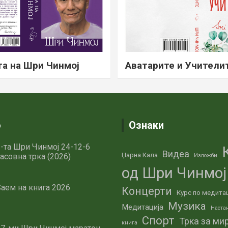
а на Шри Чинмој
Аватарите и Учители
о
Ознаки
-та Шри Чинмој 24-12-6
Видеа
Џарна Кала
асовна трка (2026)
Изложби
од Шри Чинмој
аем на книга 2026
Концерти
Курс по медита
Музика
Медитација
Наста
Спорт
Трка за ми
книга