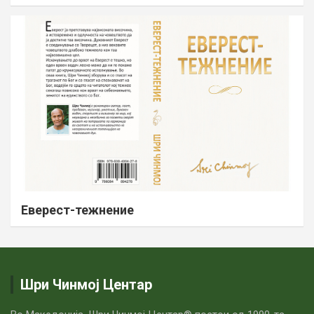
Еверест-тежнение
Шри Чинмој Центар