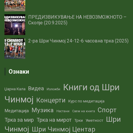
ПРЕДИЗВИКУВАЊЕ НА НЕВОЗМОЖНОТО –
Скопје (20.9.2025)
2-ра Шри Чинмој 24-12-6 часовна трка (2025)
Ознаки
Книги од Шри
Видеа
Џарна Кала
Изложби
Чинмој
Концерти
Курс по медитација
Спорт
Музика
Медитација
Настани
Саем на книга
Шри
Трка за мир
Трка на мирот
Трки
Уметност
Чинмој
Шри Чинмој Центар