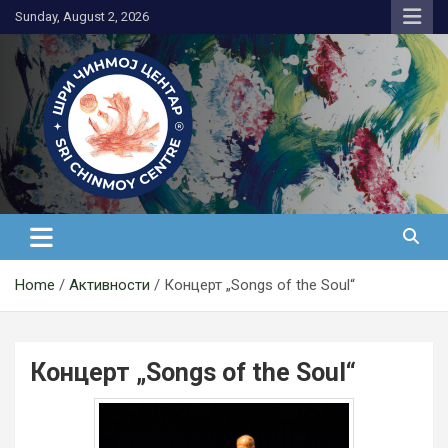
Skip
Sunday, August 2, 2026
to
content
Медитација
Home
Активности
Концерт „Songs of the Soul“
Концерт „Songs of the Soul“