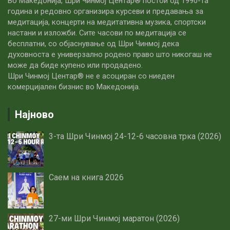
Во Македонија, Шри Чинмој Центар® постои од 1990-та
година и редовно организира курсеви и предавања за
медитација, концерти на медитативна музика, спортски
настани и изложби. Сите часови по медитацијa се
бесплатни, со објаснување од Шри Чинмој дека
духовноста е универзално родено право што никогаш не
може да биде купено или продадено.
Шри Чинмој Центар® не е асоциран со ниеден
комерцијален бизнис во Македонија.
Најново
3-та Шри Чинмој 24-12-6 часовна трка (2026)
Саем на книга 2026
27-ми Шри Чинмој маратон (2026)