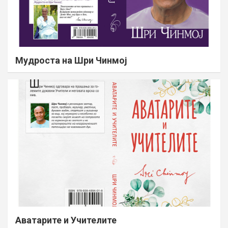
Мудроста на Шри Чинмој
Аватарите и Учителите