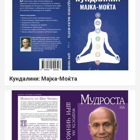
Кундалини: Мајка-Моќта