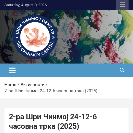
Skip
Saturday, August 8, 2026
to
content
Медитација
Home
Активности
2-ра Шри Чинмој 24-12-6 часовна трка (2025)
2-ра Шри Чинмој 24-12-6
часовна трка (2025)