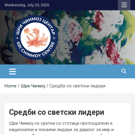
Skip
Wednesday, July 29, 2026
to
content
Медитација
Home
Шри Чинмој
Средби со светски лидери
Средби со светски лидери
Шри Чинмој се сретна со стотици претседатели и
национални и локални лидери за дијалог за мир и