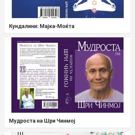
Кундалини: Мајка-Моќта
Мудроста на Шри Чинмој