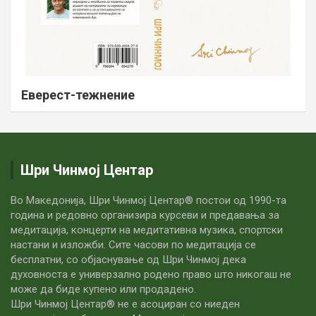
Еверест-тежнение
Шри Чинмој Центар
Во Македонија, Шри Чинмој Центар® постои од 1990-та
година и редовно организира курсеви и предавања за
медитација, концерти на медитативна музика, спортски
настани и изложби. Сите часови по медитацијa се
бесплатни, со објаснување од Шри Чинмој дека
духовноста е универзално родено право што никогаш не
може да биде купено или продадено.
Шри Чинмој Центар® не е асоциран со ниеден