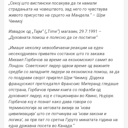
„Секој што вистински посакува да ги намали
страдањата на човештвото, зад него го чувствува
живото присуство на срцето на Мандела.“ – Шри
Чинмој
Извадок од „Тајм“ (
„
Time
“
) магазин, 29.7.1991 –
„Духовната помош е полесно да се постигне“
„Имаше неколку невообичаени реакции на еден
несекојдневен приватен состанок што го закажа
Михаил Горбачов за време на економскиот самит во
Лондон. Советскиот лидер одвои време од важните
средби со западните лидери за економска помош, за да
го поздрави својот пријател Шри Чинмој. Додека
францускиот претседател Франсоис Митеранд гледаше
отстрана, Горбачов прими книга со пофалби од
духовниот лидер, кој е стациониран во Квинс, Њујорк.
Горбачов кој е познат како дава говори со
терминологија за неговата визија за ’нова
цивилизација’ што се потчинува на ’нови закони и
логика’, за прв пат го сретна Гуруто минатата година на
една државна посета во Канада.“