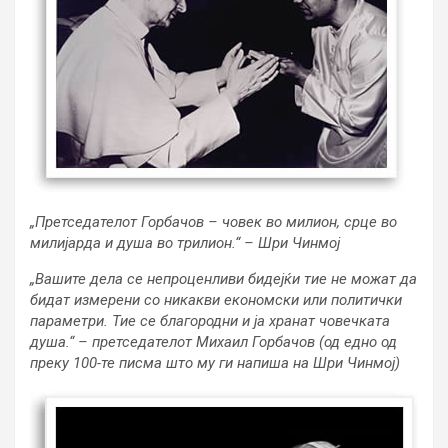
„Претседателот Горбачов – човек во милион, срце во
милијарда и душа во трилион.“ – Шри Чинмој
„Вашите дела се непроценливи бидејќи тие не можат да
бидат измерени со никакви економски или политички
параметри. Тие се благородни и ја хранат човечката
душа.“ – претседателот Михаил Горбачов (од едно од
преку 100-те писма што му ги напиша на Шри Чинмој)