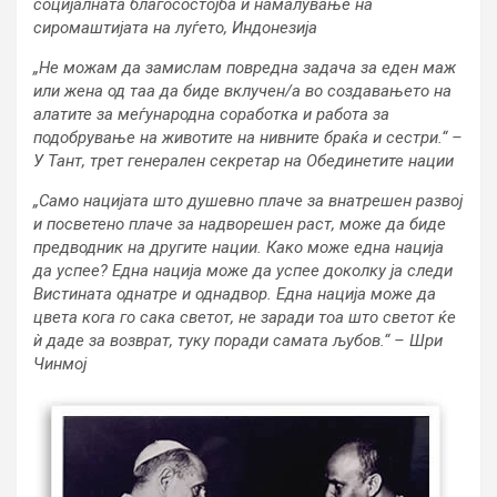
социјалната благосостојба и намалување на
сиромаштијата на луѓето, Индонезија
„Не можам да замислам повредна задача за еден маж
или жена од таа да биде вклучен/a во создавањето на
алатите за меѓународна соработка и работа за
подобрување на животите на нивните браќа и сестри.“ –
У Тант, трет генерален секретар на Обединетите нации
„Само нацијата што душевно плаче за внатрешен развој
и посветено плаче за надворешен раст, може да биде
предводник на другите нации. Како може една нација
да успее? Една нација може да успее доколку ја следи
Вистината однатре и однадвор. Една нација може да
цвета кога го сака светот, не заради тоа што светот ќе
ѝ даде за возврат, туку поради самата љубов.“ – Шри
Чинмој