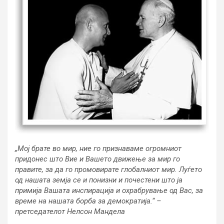
„Мој брате во мир, ние го признаваме огромниот
придонес што Вие и Вашето движење за мир го
правите, за да го промовирате глобалниот мир. Луѓето
од нашата земја се и понизни и почестени што ја
примија Вашата инспирација и охрабрување од Вас, за
време на нашата борба за демократија.“ –
претседателот Нелсон Мандела