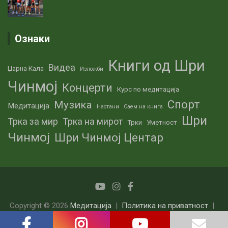
Ознаки
Книги од Шри
Видеа
Џарна Кала
Изложби
Чинмој
Концерти
Курс по медитација
Спорт
Музика
Медитација
Настани
Саем на книга
Шри
Трка за мир
Трка на мирот
Трки
Уметност
Чинмој
Шри Чинмој Центар
Copyright © 2026
Медитација
Политика на приватност
Theme by:
Theme Horse
Proudly Powered by:
WordPress