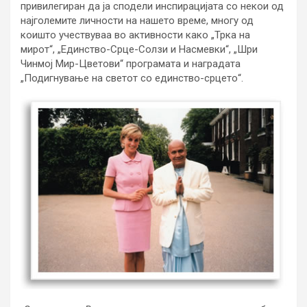
привилегиран да ја сподели инспирацијата со некои од
најголемите личности на нашето време, многу од
коишто учествуваа во активности како „Трка на
мирот“, „Единство-Срце-Солзи и Насмевки“, „Шри
Чинмој Мир-Цветови“ програмата и наградата
„Подигнување на светот со единство-срцето“.