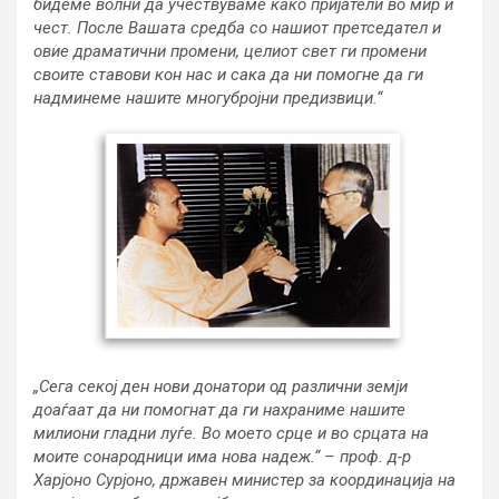
бидеме волни да учествуваме како пријатели во мир и
чест. После Вашата средба со нашиот претседател и
овие драматични промени, целиот свет ги промени
своите ставови кон нас и сака да ни помогне да ги
надминеме нашите многубројни предизвици.“
„Сега секој ден нови донатори од различни земји
доаѓаат да ни помогнат да ги нахраниме нашите
милиони гладни луѓе. Во моето срце и во срцата на
моите сонародници има нова надеж.“ – проф. д-р
Харјоно Сурјоно, државен министер за координација на