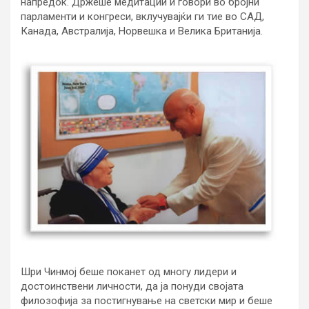
напредок. Држеше медитации и говори во бројни
парламенти и конгреси, вклучувајќи ги тие во САД,
Канада, Австралија, Норвешка и Велика Британија.
Шри Чинмој беше поканет од многу лидери и
достоинствени личности, да ја понуди својата
филозофија за постигнување на светски мир и беше