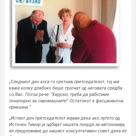
„Следниот ден кога го сретнав претседателот, тој ми
кажа колку длабоко беше трогнат од неговата средба
со Вас. Потоа рече: ’Харјоно, треба да работиме
понапорно за сиромашните!‘ Остатокот е фасцинантна
приказна.“
„
Истиот ден претседателот изјави дека ако луѓето од
Источен Тимор ја одбијат нашата понуда за автономија,
ќе предложиме до нашиот консултативен совет дека ќе