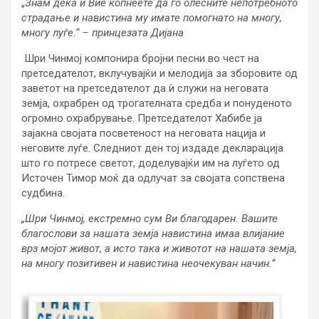
„
Знам дека и Вие копнеете да го олесните непотребното
страдање и навистина му имате помогнато на многу,
многу луѓе.“ – принцезата Дијана
Шри Чинмој компонира бројни песни во чест на
претседателот, вклучувајќи и мелодија за зборовите од
заветот на претседателот да ѝ служи на неговата
земја, охрабрен од трогателната средба и понуденото
огромно охрабрување. Претседателот Хабибе ja
зајакна својата посветеност на неговата нација и
неговите луѓе. Следниот ден тој издаде декларација
што го потресе светот, доделувајќи им на луѓето од
Источен Тимор моќ да одлучат за својата сопствена
судбина.
„Шри Чинмој, екстремно сум Ви благодарен. Вашите
благослови за нашата земја навистина имаа влијание
врз мојот живот, a исто така и животот на нашата земја,
на многу позитивен и навистина неочекуван начин.“