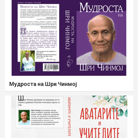
Мудроста на Шри Чинмој