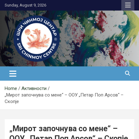
Skip
Sunday, August 9, 2026
to
content
Медитација
Home
Активности
„Мирот започнува со мене“ – ООУ „Петар Поп Арсов“ –
Скопје
„Мирот започнува со мене“ –
ООУ „Петар Поп Арсов“ – Скопје