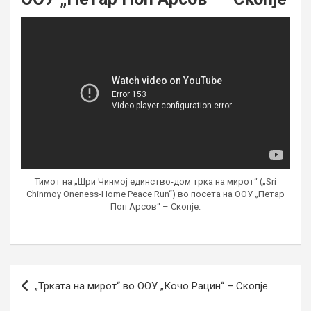
Тимот на „Шри Чинмој единство-дом трка на мирот“ („Sri
Chinmoy Oneness-Home Peace Run“) во посета на ООУ „Петар
Поп Арсов“ – Скопје.
Post
„Трката на мирот“ во ООУ „Кочо Рацин“ – Скопје
navigation