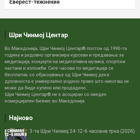
Еверест-тежнение
Шри Чинмој Центар
Во Македонија, Шри Чинмој Центар® постои од 1990-та
година и редовно организира курсеви и предавања за
медитација, концерти на медитативна музика, спортски
настани и изложби. Сите часови по медитацијa се
бесплатни, со објаснување од Шри Чинмој дека
духовноста е универзално родено право што никогаш не
може да биде купено или продадено.
Шри Чинмој Центар® не е асоциран со ниеден
комерцијален бизнис во Македонија.
Најново
3-та Шри Чинмој 24-12-6 часовна трка (2026)