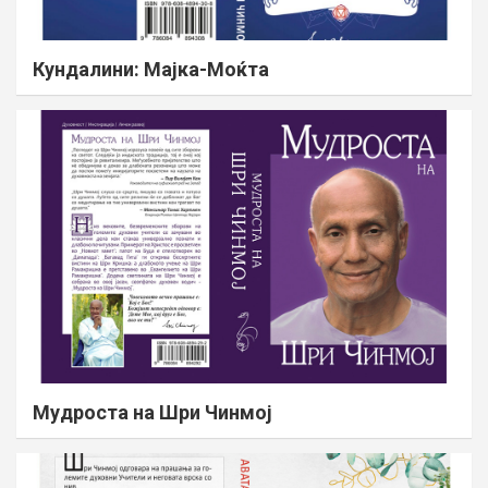
Кундалини: Мајка-Моќта
Мудроста на Шри Чинмој