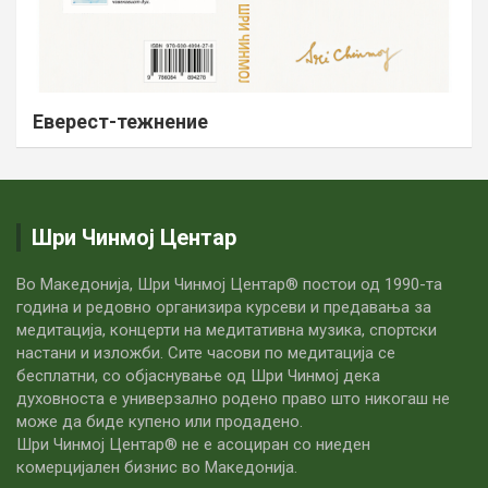
Еверест-тежнение
Шри Чинмој Центар
Во Македонија, Шри Чинмој Центар® постои од 1990-та
година и редовно организира курсеви и предавања за
медитација, концерти на медитативна музика, спортски
настани и изложби. Сите часови по медитацијa се
бесплатни, со објаснување од Шри Чинмој дека
духовноста е универзално родено право што никогаш не
може да биде купено или продадено.
Шри Чинмој Центар® не е асоциран со ниеден
комерцијален бизнис во Македонија.