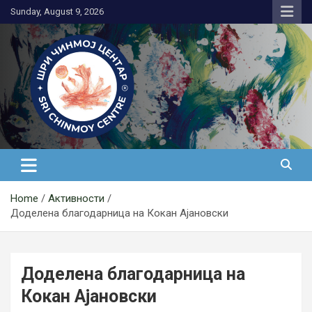
Skip
Sunday, August 9, 2026
to
content
Медитација
Home
Активности
Доделена благодарница на Кокан Ајановски
Доделена благодарница на
Кокан Ајановски