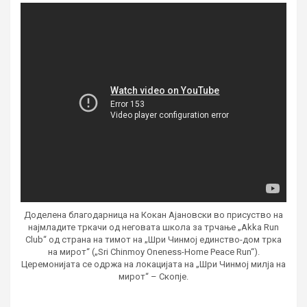
Доделена благодарница на Кокан Ајановски во присуство на
најмладите тркачи од неговата школа за трчање „Akka Run
Club“ од страна на тимот на „Шри Чинмој единство-дом трка
на мирот“ („Sri Chinmoy Oneness-Home Peace Run“).
Церемонијата се одржа на локацијата на „Шри Чинмој милја на
мирот“ – Скопје.