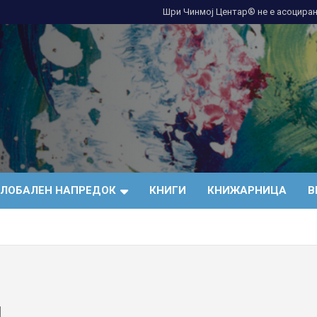
Шри Чинмој Центар® не е асоциран
ГЛОБАЛЕН НАПРЕДОК
КНИГИ
КНИЖАРНИЦА
В