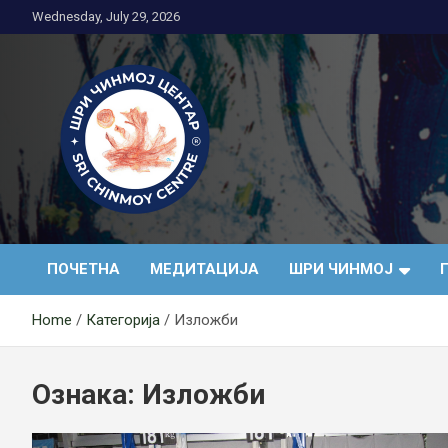
Skip
Wednesday, July 29, 2026
to
content
Медитација
ПОЧЕТНА
МЕДИТАЦИЈА
ШРИ ЧИНМОЈ
Home
Категорија
Изложби
Ознака:
Изложби