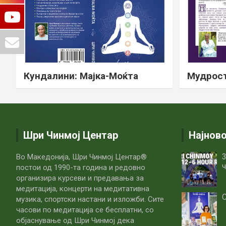
Кундалини: Мајка-Моќта
Мудрост
Шри Чинмој Центар
Најнов
3
Во Македонија, Шри Чинмој Центар®
ч
постои од 1990-та година и редовно
организира курсеви и предавања за
медитација, концерти на медитативна
С
музика, спортски настани и изложби. Сите
часови по медитацијa се бесплатни, со
објаснување од Шри Чинмој дека