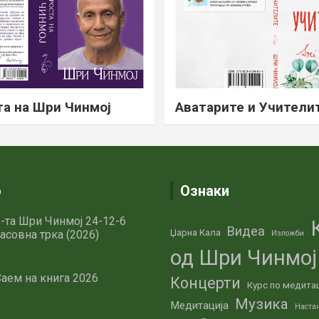
а на Шри Чинмој
Аватарите и Учители
о
Ознаки
-та Шри Чинмој 24-12-6
Видеа
Џарна Кала
асовна трка (2026)
Изложби
од Шри Чинмој
аем на книга 2026
Концерти
Курс по медита
Музика
Медитација
Наста