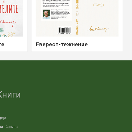
те
Еверест-тежнение
Книги
ција
ни
Саем на