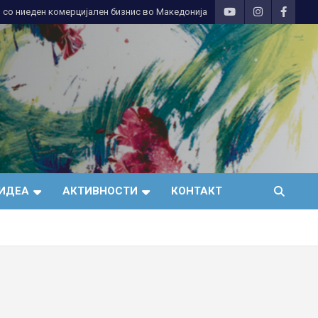
 со ниеден комерцијален бизнис во Македонија
ИДЕА
АКТИВНОСТИ
КОНТАКТ