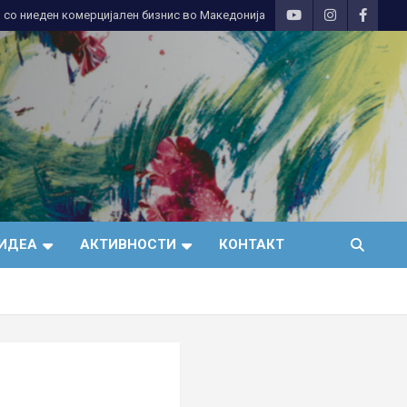
 со ниеден комерцијален бизнис во Македонија
ИДЕА
АКТИВНОСТИ
КОНТАКТ