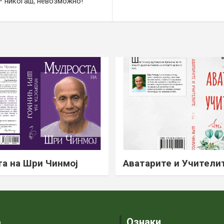
– никогаш, невозможно!
а на Шри Чинмој
Аватарите и Учители
о
Ознаки