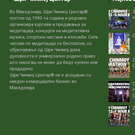
3
Во Македонија, Шри Чинмој Центар®
ч
постои од 1990-та година и редовно
организира курсеви и предавања за
медитација, концерти на медитативна
С
музика, спортски настани и изложби. Сите
часови по медитацијa се бесплатни, со
објаснување од Шри Чинмој дека
духовноста е универзално родено право
што никогаш не може да биде купено или
(
продадено.
Шри Чинмој Центар® не е асоциран со
ниеден комерцијален бизнис во
Македонија.
(
2
ч