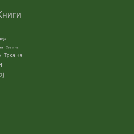
Книги
ција
ни
Саем на
р
Трка на
и
ој