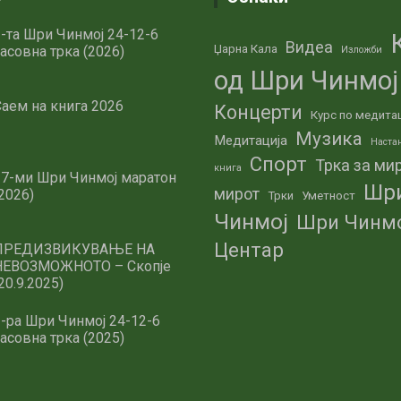
-та Шри Чинмој 24-12-6
Видеа
Џарна Кала
асовна трка (2026)
Изложби
од Шри Чинмој
аем на книга 2026
Концерти
Курс по медита
Музика
Медитација
Наста
Спорт
Трка за ми
книга
27-ми Шри Чинмој маратон
Шр
мирот
2026)
Трки
Уметност
Чинмој
Шри Чинм
Центар
ПРЕДИЗВИКУВАЊЕ НА
НЕВОЗМОЖНОТО – Скопје
20.9.2025)
-ра Шри Чинмој 24-12-6
асовна трка (2025)