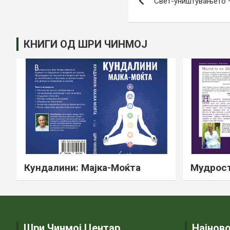
Свет-уништувањето 
navigation
КНИГИ ОД ШРИ ЧИНМОЈ
Кундалини: Мајка-Моќта
Мудрост
Шри Чинмој Центар
Најнов