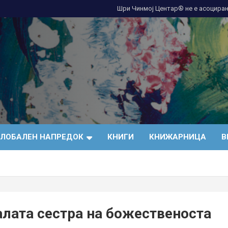
Шри Чинмој Центар® не е асоциран
ГЛОБАЛЕН НАПРЕДОК
КНИГИ
КНИЖАРНИЦА
В
алата сестра на божественоста