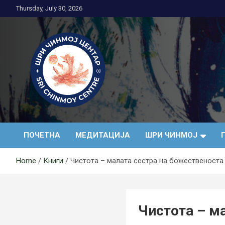
Skip
Thursday, July 30, 2026
to
content
Медитација
ПОЧЕТНА
МЕДИТАЦИЈА
ШРИ ЧИНМОЈ
Home
Книги
Чистота – малата сестра на божественоста
Чистота – м