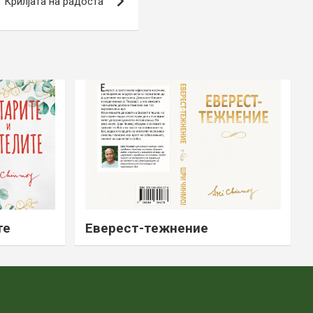
Крилјата на радоста
те
Еверест-тежнение