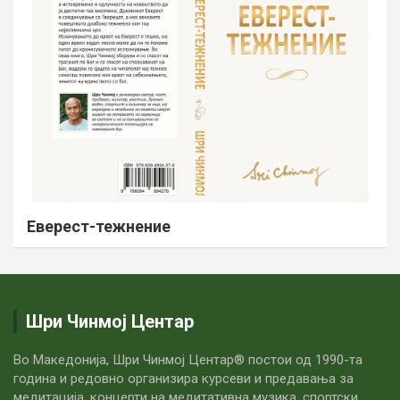
Еверест-тежнение
Шри Чинмој Центар
Во Македонија, Шри Чинмој Центар® постои од 1990-та
година и редовно организира курсеви и предавања за
медитација, концерти на медитативна музика, спортски