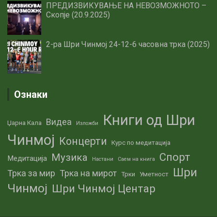
ПРЕДИЗВИКУВАЊЕ НА НЕВОЗМОЖНОТО –
Скопје (20.9.2025)
2-ра Шри Чинмој 24-12-6 часовна трка (2025)
Ознаки
Книги од Шри
Видеа
Џарна Кала
Изложби
Чинмој
Концерти
Курс по медитација
Спорт
Музика
Медитација
Настани
Саем на книга
Шри
Трка за мир
Трка на мирот
Трки
Уметност
Чинмој
Шри Чинмој Центар