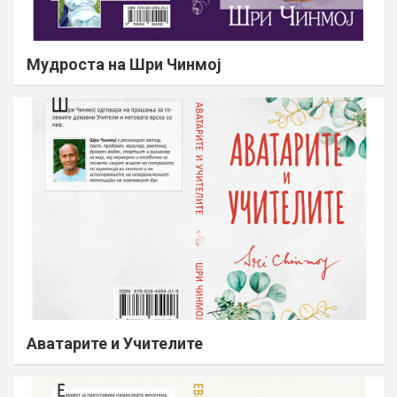
Мудроста на Шри Чинмој
Аватарите и Учителите