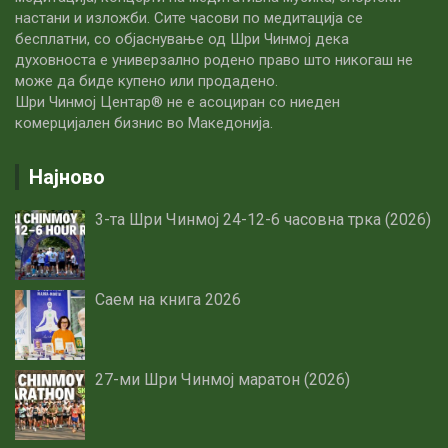
настани и изложби. Сите часови по медитацијa се
бесплатни, со објаснување од Шри Чинмој дека
духовноста е универзално родено право што никогаш не
може да биде купено или продадено.
Шри Чинмој Центар® не е асоциран со ниеден
комерцијален бизнис во Македонија.
Најново
3-та Шри Чинмој 24-12-6 часовна трка (2026)
Саем на книга 2026
27-ми Шри Чинмој маратон (2026)