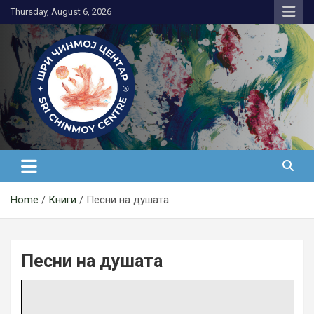
Skip
Thursday, August 6, 2026
to
content
Медитација
Home
Книги
Песни на душата
Песни на душата