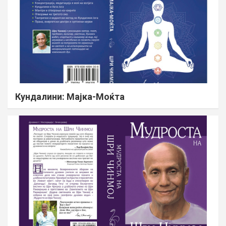
Кундалини: Мајка-Моќта