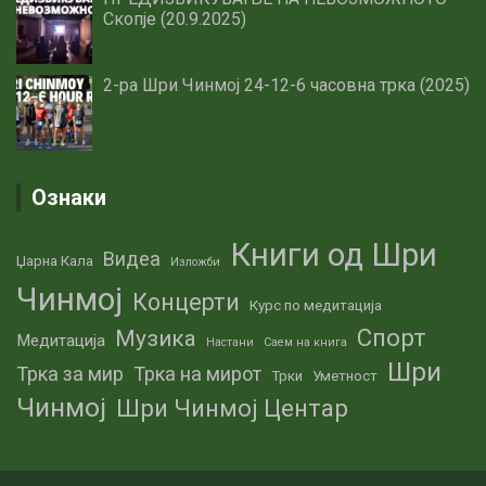
Скопје (20.9.2025)
2-ра Шри Чинмој 24-12-6 часовна трка (2025)
Ознаки
Книги од Шри
Видеа
Џарна Кала
Изложби
Чинмој
Концерти
Курс по медитација
Спорт
Музика
Медитација
Настани
Саем на книга
Шри
Трка за мир
Трка на мирот
Трки
Уметност
Чинмој
Шри Чинмој Центар