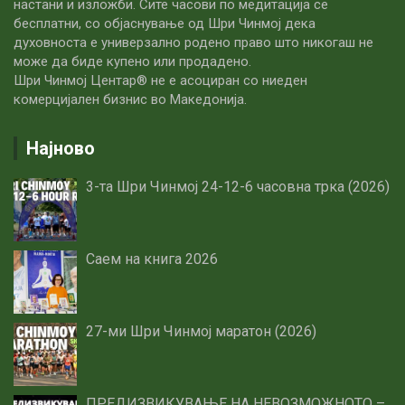
настани и изложби. Сите часови по медитацијa се
бесплатни, со објаснување од Шри Чинмој дека
духовноста е универзално родено право што никогаш не
може да биде купено или продадено.
Шри Чинмој Центар® не е асоциран со ниеден
комерцијален бизнис во Македонија.
Најново
3-та Шри Чинмој 24-12-6 часовна трка (2026)
Саем на книга 2026
27-ми Шри Чинмој маратон (2026)
ПРЕДИЗВИКУВАЊЕ НА НЕВОЗМОЖНОТО –