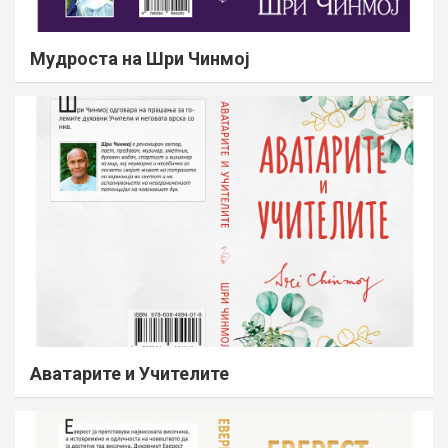
Мудроста на Шри Чинмој
Аватарите и Учителите