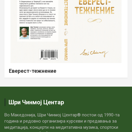
Еверест-тежнение
Шри Чинмој Центар
Во Македонија, Шри Чинмој Центар® постои од 1990-та
година и редовно организира курсеви и предавања за
медитација, концерти на медитативна музика, спортски