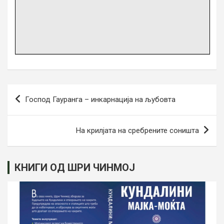
Post
Господ Гауранга – инкарнација на љубовта
navigation
На крилјата на сребрените соништа
КНИГИ ОД ШРИ ЧИНМОЈ