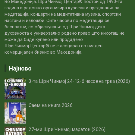
Во Македонија, Шри Чинмој Центар® постои од 1990-та
година и редовно организира курсеви и предавања за
медитација, концерти на медитативна музика, спортски
настани и изложби. Сите часови по медитацијa се
бесплатни, со објаснување од Шри Чинмој дека
духовноста е универзално родено право што никогаш не
може да биде купено или продадено.
Шри Чинмој Центар® не е асоциран со ниеден
комерцијален бизнис во Македонија.
Најново
3-та Шри Чинмој 24-12-6 часовна трка (2026)
Саем на книга 2026
27-ми Шри Чинмој маратон (2026)