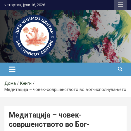
Skip
четврток, јули 16, 2026
to
content
Медитација
Дома
Книги
Медитација – човек-совршенството во Бог-исполнувањето
Медитација – човек-
совршенството во Бог-