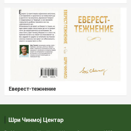
Еверест-тежнение
Шри Чинмој Центар