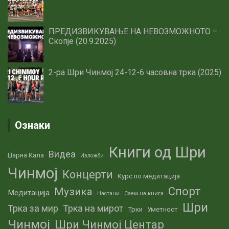
ПРЕДИЗВИКУВАЊЕ НА НЕВОЗМОЖНОТО –
Скопје (20.9.2025)
2-ра Шри Чинмој 24-12-6 часовна трка (2025)
Ознаки
Книги од Шри
Видеа
Џарна Кала
Изложби
Чинмој
Концерти
Курс по медитација
Спорт
Музика
Медитација
Настани
Саем на книга
Шри
Трка за мир
Трка на мирот
Трки
Уметност
Чинмој
Шри Чинмој Центар