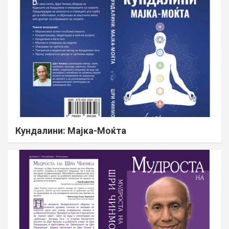
Кундалини: Мајка-Моќта