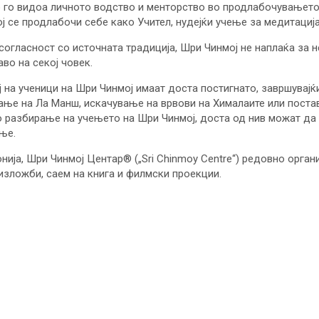
о го видоа личното водство и менторство во продлабочувањето 
ј се продлабочи себе како Учител, нудејќи учење за медитација
 согласност со источната традиција, Шри Чинмој не наплаќа за 
во на секој човек.
ј на ученици на Шри Чинмој имаат доста постигнато, завршувај
ање на Ла Манш, искачување на врвови на Хималаите или поста
 разбирање на учењето на Шри Чинмој, доста од нив можат да 
ње.
ија, Шри Чинмој Центар® („Sri Chinmoy Centre“) редовно орган
 изложби, саем на книга и филмски проекции.