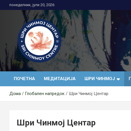
Skip
понеделник, јули 20, 2026
to
content
Медитација
ПОЧЕТНА
МЕДИТАЦИЈА
ШРИ ЧИНМОЈ
Дома
Глобален напредок
Шри Чинмој Центар
Шри Чинмој Центар