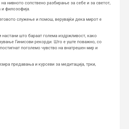
на нивното сопствено разбирање за себе и за светот,
 и филозофија.
неговото служење и помош, верувајќи дека мирот е
ќи настани што бараат голема издржливост, како
вување Гинисови рекорди. Што е уште поважно, со
постигнат поголемо чувство на внатрешен мир и
изира предавања и курсеви за медитација, трки,