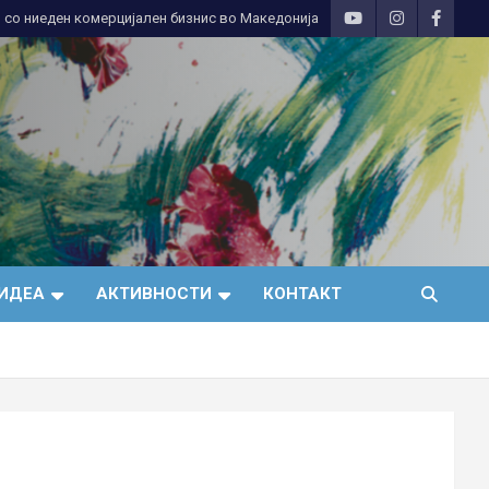
 со ниеден комерцијален бизнис во Македонија
ИДЕА
АКТИВНОСТИ
КОНТАКТ