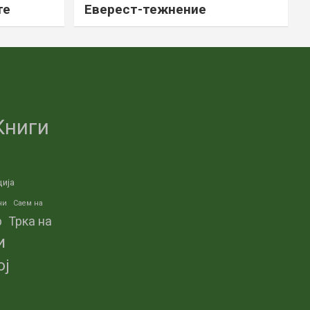
те
Еверест-тежнение
Книги
ција
ни
Саем на
р
Трка на
и
ој