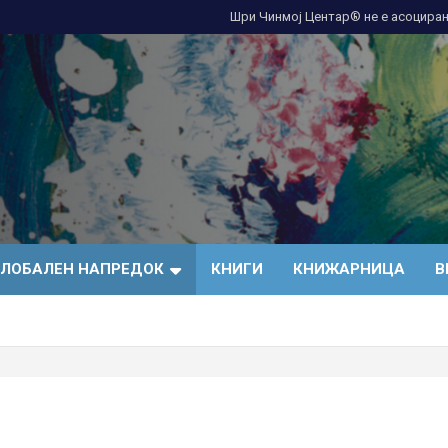
Шри Чинмој Центар® не е асоциран
ГЛОБАЛЕН НАПРЕДОК
КНИГИ
КНИЖАРНИЦА
В