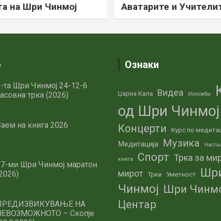
а на Шри Чинмој
Аватарите и Учители
о
Ознаки
-та Шри Чинмој 24-12-6
Видеа
Џарна Кала
асовна трка (2026)
Изложби
од Шри Чинмој
аем на книга 2026
Концерти
Курс по медита
Музика
Медитација
Наста
Спорт
Трка за ми
книга
27-ми Шри Чинмој маратон
Шр
мирот
2026)
Трки
Уметност
Чинмој
Шри Чинм
Центар
ПРЕДИЗВИКУВАЊЕ НА
НЕВОЗМОЖНОТО – Скопје