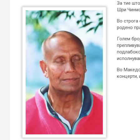
За тие шт
Шри Чинмо
Во строга
родено пра
Голем бро
препливув
подлабоко
исполнува
Во Македон
концерти,