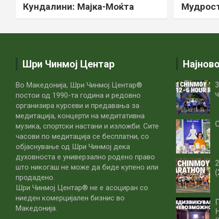
Кундалини: Мајка-Моќта
Мудрост
Шри Чинмој Центар
Најнов
3
Во Македонија, Шри Чинмој Центар®
ч
постои од 1990-та година и редовно
организира курсеви и предавања за
медитација, концерти на медитативна
С
музика, спортски настани и изложби. Сите
часови по медитацијa се бесплатни, со
објаснување од Шри Чинмој дека
духовноста е универзално родено право
што никогаш не може да биде купено или
(
продадено.
Шри Чинмој Центар® не е асоциран со
ниеден комерцијален бизнис во
Македонија.