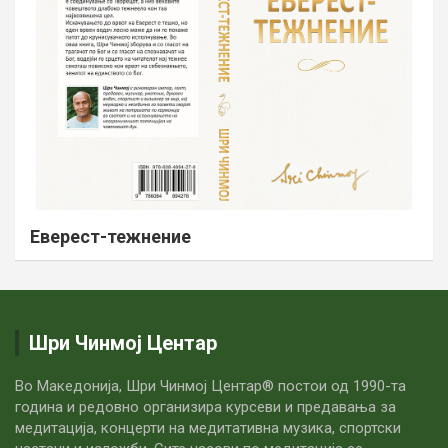
Еверест-тежнение
Шри Чинмој Центар
Во Македонија, Шри Чинмој Центар® постои од 1990-та
година и редовно организира курсеви и предавања за
медитација, концерти на медитативна музика, спортски