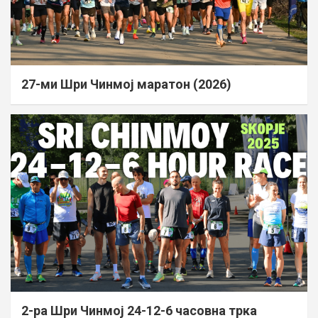
27-ми Шри Чинмој маратон (2026)
2-ра Шри Чинмој 24-12-6 часовна трка