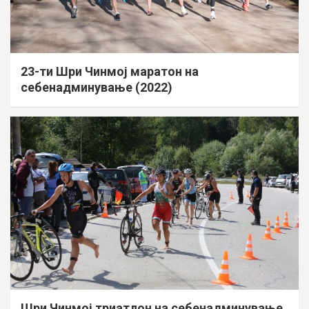
23-ти Шри Чинмој маратон на
себенадминување (2022)
Шри Чинмој триатлон на себенадминување