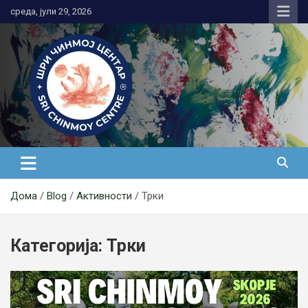
Skip
среда, јули 29, 2026
to
content
Медитација
Дома
Blog
Активности
Трки
Категорија:
Трки