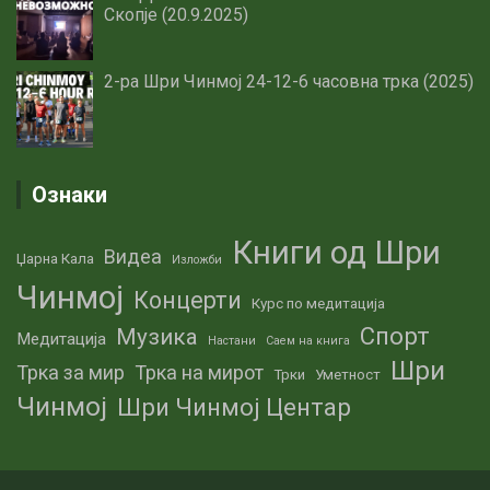
Скопје (20.9.2025)
2-ра Шри Чинмој 24-12-6 часовна трка (2025)
Ознаки
Книги од Шри
Видеа
Џарна Кала
Изложби
Чинмој
Концерти
Курс по медитација
Спорт
Музика
Медитација
Настани
Саем на книга
Шри
Трка за мир
Трка на мирот
Трки
Уметност
Чинмој
Шри Чинмој Центар