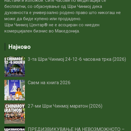
настани и изложби. Сите часови по медитацијa се
бесплатни, со објаснување од Шри Чинмој дека
духовноста е универзално родено право што никогаш не
може да биде купено или продадено.
Шри Чинмој Центар® не е асоциран со ниеден
комерцијален бизнис во Македонија.
Најново
3-та Шри Чинмој 24-12-6 часовна трка (2026)
Саем на книга 2026
27-ми Шри Чинмој маратон (2026)
ПРЕДИЗВИКУВАЊЕ НА НЕВОЗМОЖНОТО –