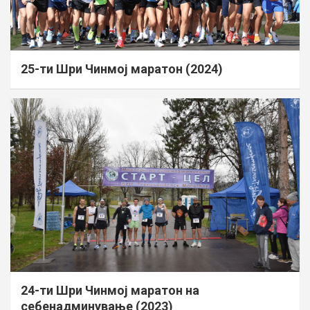
25-ти Шри Чинмој маратон (2024)
24-ти Шри Чинмој маратон на
себенадминување (2023)