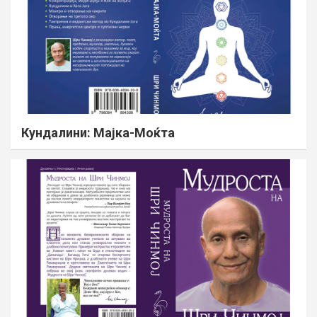
Кундалини: Мајка-Моќта