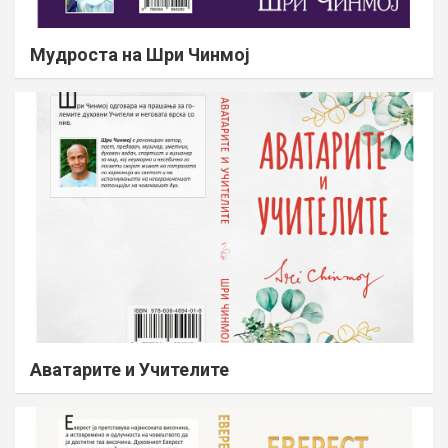
Мудроста на Шри Чинмој
Аватарите и Учителите