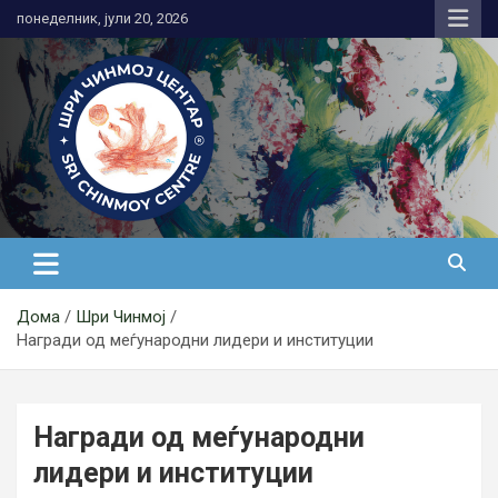
Skip
понеделник, јули 20, 2026
to
content
Медитација
Дома
Шри Чинмој
Награди од меѓународни лидери и институции
Награди од меѓународни
лидери и институции