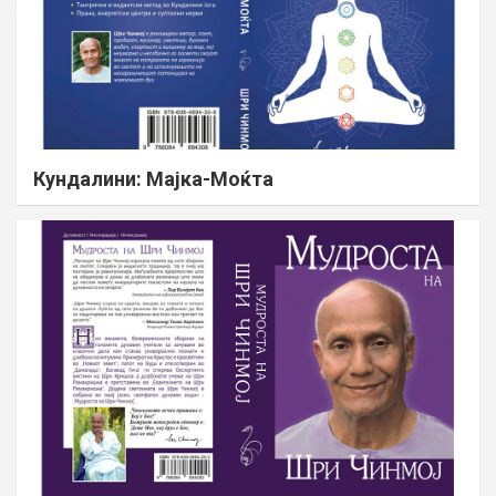
Кундалини: Мајка-Моќта