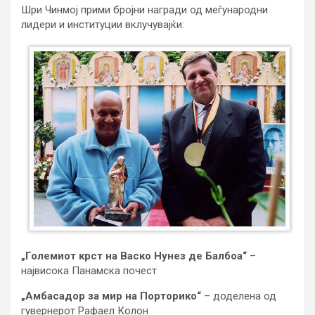
Шри Чинмој прими бројни награди од меѓународни
лидери и институции вклучувајќи:
„Големиот крст на Васко Нунез де Балбоа“
–
највисока Панамска почест
„Амбасадор за мир на Порторико“
– доделена од
гувернерот Рафаел Колон