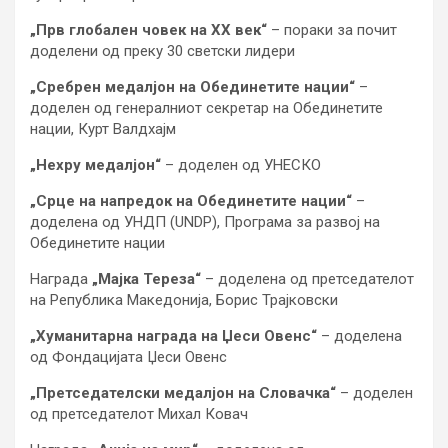
„Прв глобален човек на XX век“
– пораки за почит
доделени од преку 30 светски лидери
„Сребрен медалјон на Обединетите нации“
–
доделен од генералниот секретар на Обединетите
нации, Курт Валдхајм
„Нехру медалјон“
– доделен од УНЕСКО
„Срце на напредок на Обединетите нации“
–
доделена од УНДП (UNDP), Програма за развој на
Обединетите нации
Награда
„Мајка Тереза“
– доделена од претседателот
на Република Македонија, Борис Трајковски
„Хуманитарна награда на Џеси Овенс“
– доделена
од Фондацијата Џеси Овенс
„Претседателски медалјон на Словачка“
– доделен
од претседателот Михал Ковач