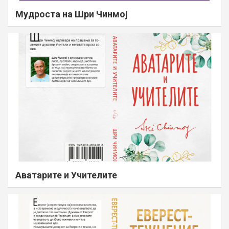
Мудроста на Шри Чинмој
Аватарите и Учителите