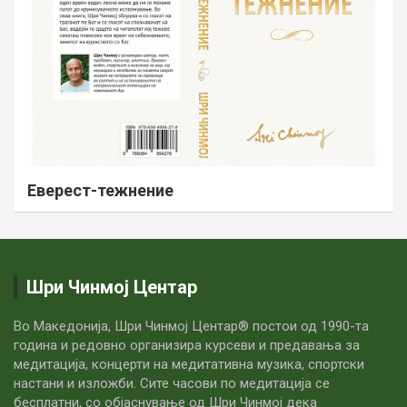
Еверест-тежнение
Шри Чинмој Центар
Во Македонија, Шри Чинмој Центар® постои од 1990-та
година и редовно организира курсеви и предавања за
медитација, концерти на медитативна музика, спортски
настани и изложби. Сите часови по медитацијa се
бесплатни, со објаснување од Шри Чинмој дека