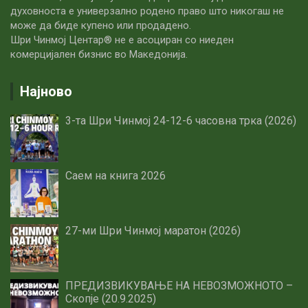
духовноста е универзално родено право што никогаш не
може да биде купено или продадено.
Шри Чинмој Центар® не е асоциран со ниеден
комерцијален бизнис во Македонија.
Најново
3-та Шри Чинмој 24-12-6 часовна трка (2026)
Саем на книга 2026
27-ми Шри Чинмој маратон (2026)
ПРЕДИЗВИКУВАЊЕ НА НЕВОЗМОЖНОТО –
Скопје (20.9.2025)