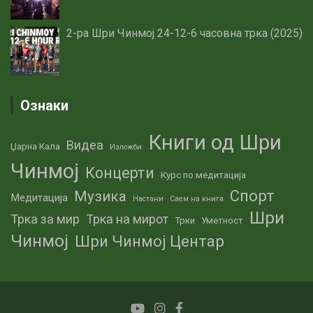
2-ра Шри Чинмој 24-12-6 часовна трка (2025)
Ознаки
Книги од Шри
Видеа
Џарна Кала
Изложби
Чинмој
Концерти
Курс по медитација
Спорт
Музика
Медитација
Настани
Саем на книга
Шри
Трка за мир
Трка на мирот
Трки
Уметност
Чинмој
Шри Чинмој Центар