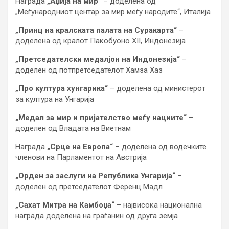
Награда
„Аџија на мир“
– доделена од
„Меѓународниот центар за мир меѓу народите“, Италија
„Принц на кралската палата на Суракарта“
–
доделена од кралот Пакобуоно XII, Индонезија
„Претседателски медалјон на Индонезија“
–
доделен од потпретседателот Хамза Хаз
„Про култура хунгарика“
– доделена од министерот
за култура на Унгарија
„Медал за мир и пријателство меѓу нациите“
–
доделен од Владата на Виетнам
Награда
„Срце на Европа“
– доделена од водечките
членови на Парламентот на Австрија
„Орден за заслуги на Република Унгарија“
–
доделен од претседателот Ференц Мадл
„Сахат Митра на Камбоџа“
– највисока национална
награда доделена на граѓанин од друга земја