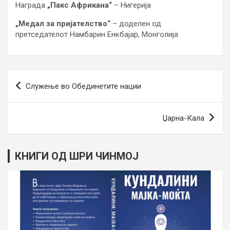
Награда
„Пакс Африкана“
– Нигерија
„Медал за пријателство“
– доделен од
претседателот Намбарин Енкбајар, Монголија
Навигација
Служење во Обединетите нации
на
напис
Џарна-Кала
КНИГИ ОД ШРИ ЧИНМОЈ