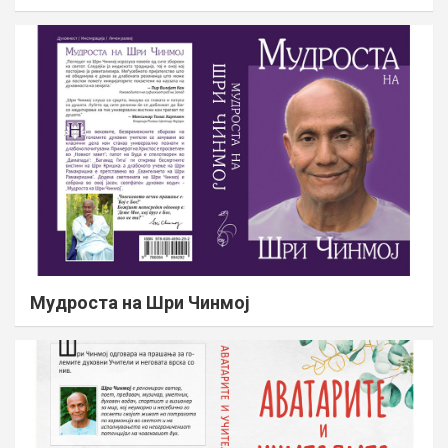
Мудроста на Шри Чинмој