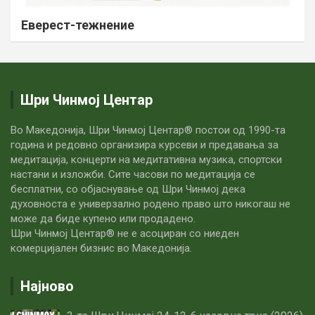
Еверест-тежнение
Шри Чинмој Центар
Во Македонија, Шри Чинмој Центар® постои од 1990-та
година и редовно организира курсеви и предавања за
медитација, концерти на медитативна музика, спортски
настани и изложби. Сите часови по медитацијa се
бесплатни, со објаснување од Шри Чинмој дека
духовноста е универзално родено право што никогаш не
може да биде купено или продадено.
Шри Чинмој Центар® не е асоциран со ниеден
комерцијален бизнис во Македонија.
Најново