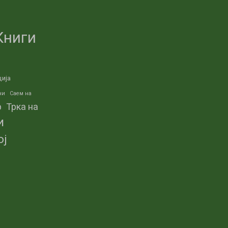
Книги
ција
ни
Саем на
р
Трка на
и
ој