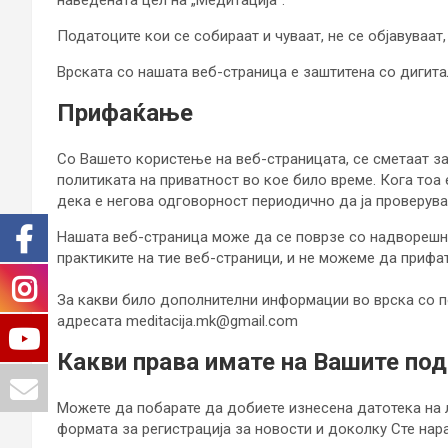
наведената цел на „Медитација“.
Податоците кои се собираат и чуваат, не се објавуваат,
Врската со нашата веб-страница е заштитена со дигитал
Прифаќање
Со Вашето користење на веб-страницата, се сметаат за
политиката на приватност во кое било време. Кога тоа 
дека е негова одговорност периодично да ја проверува
Нашата веб-страница може да се поврзе со надворешни
практиките на тие веб-страници, и не можеме да прифа
За какви било дополнителни информации во врска со по
адресата meditacija.mk@gmail.com
Какви права имате на Вашите по
Можете да побарате да добиете изнесена датотека на л
формата за регистрација за новости и доколку Сте нар