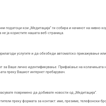
чни податоци кои „Медитација“ ги собира и начинот на нивно ко
 не ја користите нашата веб-страница.
 прилагоди услугите и да обезбеди автоматско прикажување ил
т за Ваше лично идентификување. Прифаќање на колачињата не
ата преку Вашиот интернет пребарувач.
гласувате повремено да добивате новости од „Медитација“.
ители преку формата за контакт: име, презиме, телефонски број