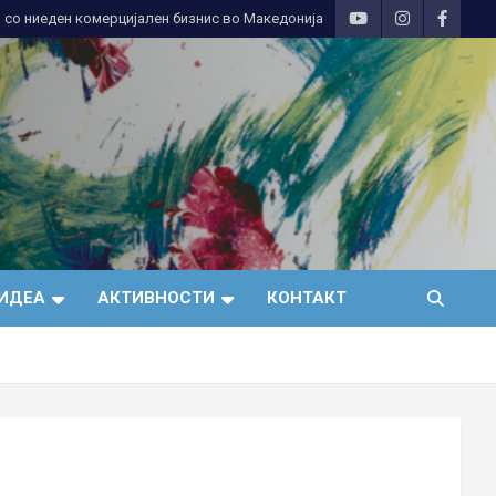
 со ниеден комерцијален бизнис во Македонија
ИДЕА
АКТИВНОСТИ
КОНТАКТ