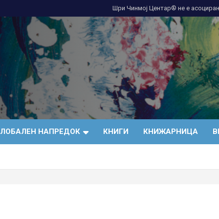
Шри Чинмој Центар® не е асоциран
ГЛОБАЛЕН НАПРЕДОК
КНИГИ
КНИЖАРНИЦА
В