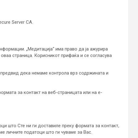
cure Server CA.
нформации. „Медитација“ има право да ја ажурира
а оваа страница. Корисникот прифаќа и се согласува
о предвид дека немаме контрола врз содржината и
ормата за контакт на веб-страницата или на е-
оци што Сте ни ги доставиле преку формата за контакт,
ме личните податоци што ги чуваме за Вас.