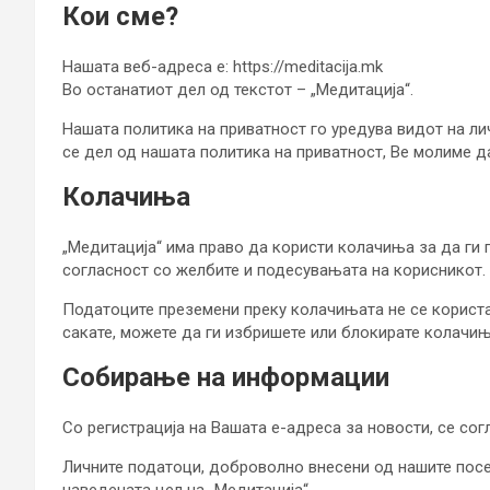
Кои сме?
Нашата веб-адреса е: https://meditacija.mk
Во останатиот дел од текстот – „Медитација“.
Нашата политика на приватност го уредува видот на ли
се дел од нашата политика на приватност, Ве молиме да
Колачиња
„Медитација“ има право да користи колачиња за да ги
согласност со желбите и подесувањата на корисникот.
Податоците преземени преку колачињата не се користа
сакате, можете да ги избришете или блокирате колачињ
Собирање на информации
Со регистрација на Вашата е-адреса за новости, се со
Личните податоци, доброволно внесени од нашите посет