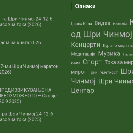
о
Ознаки
-та Шри Чинмој 24-12-6
Видеа
Џарна Кала
асовна трка (2026)
Изложби
од Шри Чинмој
аем на книга 2026
Концерти
Курс по медита
Музика
Медитација
Наста
Спорт
Трка за ми
книга
27-ми Шри Чинмој маратон
Шр
мирот
2026)
Трки
Уметност
Чинмој
Шри Чинм
Центар
ПРЕДИЗВИКУВАЊЕ НА
НЕВОЗМОЖНОТО – Скопје
20.9.2025)
-ра Шри Чинмој 24-12-6
асовна трка (2025)