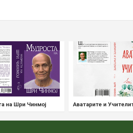
а на Шри Чинмој
Аватарите и Учители