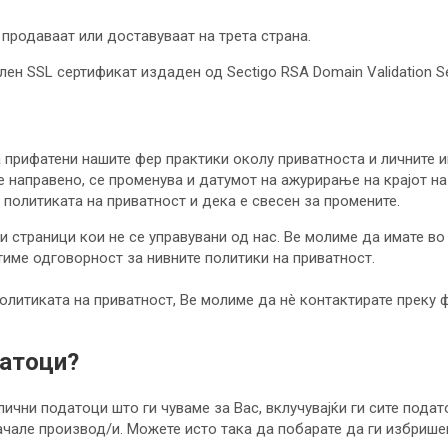
 продаваат или доставуваат на трета страна.
ен SSL сертификат издаден од Sectigo RSA Domain Validation Se
 прифатени нашите фер практики околу приватноста и личните и
е направено, се променува и датумот на ажурирање на крајот н
 политиката на приватност и дека е свесен за промените.
 страници кои не се управувани од нас. Ве молиме да имате в
тиме одговорност за нивните политики на приватност.
литиката на приватност, Ве молиме да нè контактирате преку ф
датоци?
ични податоци што ги чуваме за Вас, вклучувајќи ги сите подат
ачале производ/и. Можете исто така да побарате да ги избрише