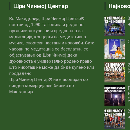
Шри Чинмој Центар
Најнов
3
Во Македонија, Шри Чинмој Центар®
ч
постои од 1990-та година и редовно
организира курсеви и предавања за
медитација, концерти на медитативна
С
музика, спортски настани и изложби. Сите
часови по медитацијa се бесплатни, со
објаснување од Шри Чинмој дека
духовноста е универзално родено право
што никогаш не може да биде купено или
(
продадено.
Шри Чинмој Центар® не е асоциран со
ниеден комерцијален бизнис во
Македонија.
(
2
ч