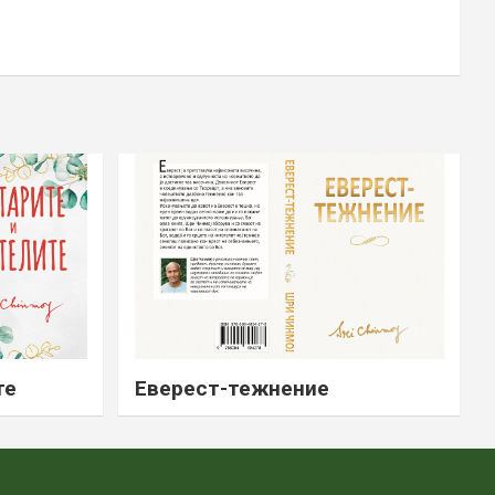
те
Еверест-тежнение