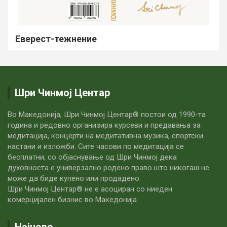
Еверест-тежнение
Шри Чинмој Центар
Во Македонија, Шри Чинмој Центар® постои од 1990-та
година и редовно организира курсеви и предавања за
медитација, концерти на медитативна музика, спортски
настани и изложби. Сите часови по медитацијa се
бесплатни, со објаснување од Шри Чинмој дека
духовноста е универзално родено право што никогаш не
може да биде купено или продадено.
Шри Чинмој Центар® не е асоциран со ниеден
комерцијален бизнис во Македонија.
Најново