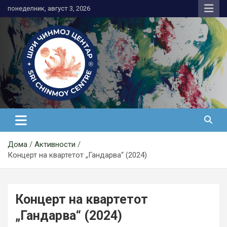
Skip
понеделник, август 3, 2026
to
content
Медитација
Дома
Активности
Концерт на квартетот „Гандарва“ (2024)
Концерт на квартетот
„Гандарва“ (2024)