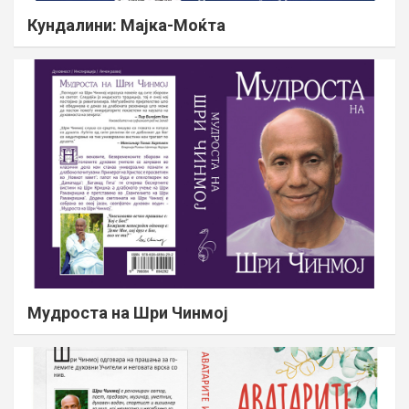
Кундалини: Мајка-Моќта
Мудроста на Шри Чинмој