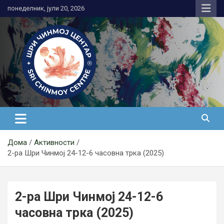
Skip
понеделник, јули 20, 2026
to
content
Медитација
Дома
Активности
2-ра Шри Чинмој 24-12-6 часовна трка (2025)
2-ра Шри Чинмој 24-12-6
часовна трка (2025)