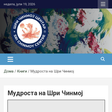
Skip
недела, јули 19, 2026
to
content
Медитација
Дома
Книги
Мудроста на Шри Чинмој
Мудроста на Шри Чинмој