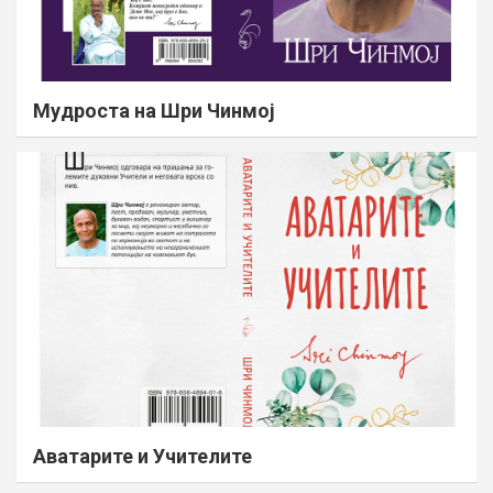
Мудроста на Шри Чинмој
Аватарите и Учителите