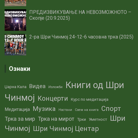
ПРЕДИЗВИКУВАЊЕ НА НЕВОЗМОЖНОТО –
Скопје (20.9.2025)
2-ра Шри Чинмој 24-12-6 часовна трка (2025)
Ознаки
Книги од Шри
Видеа
Џарна Кала
Изложби
Чинмој
Концерти
Курс по медитација
Спорт
Музика
Медитација
Настани
Саем на книга
Шри
Трка за мир
Трка на мирот
Трки
Уметност
Чинмој
Шри Чинмој Центар