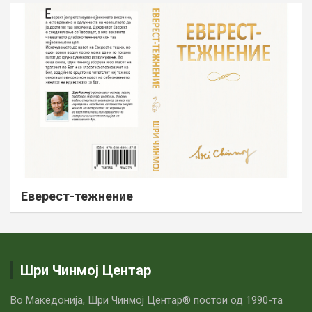
Еверест-тежнение
Шри Чинмој Центар
Во Македонија, Шри Чинмој Центар® постои од 1990-та