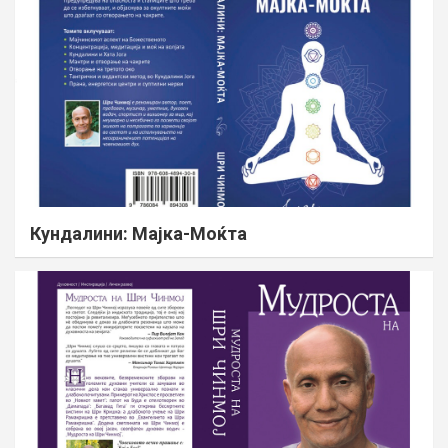
Кундалини: Мајка-Моќта