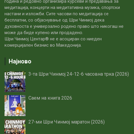
година и редовно организира курсеви и предавања за
медитација, концерти на медитативна музика, спортски
настани и изложби. Сите часови по медитацијa се
бесплатни, со објаснување од Шри Чинмој дека
духовноста е универзално родено право што никогаш не
може да биде купено или продадено.
Шри Чинмој Центар® не е асоциран со ниеден
комерцијален бизнис во Македонија.
Најново
3-та Шри Чинмој 24-12-6 часовна трка (2026)
Саем на книга 2026
27-ми Шри Чинмој маратон (2026)