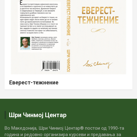
Еверест-тежнение
Шри Чинмој Центар
Во Македонија, Шри Чинмој Центар® постои од 1990-та
година и редовно организира курсеви и предавања за