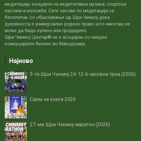
медитација, концерти на медитативна музика, спортски
настани и изложби. Сите часови по медитацијa се
бесплатни, со објаснување од Шри Чинмој дека
духовноста е универзално родено право што никогаш не
може да биде купено или продадено.
Шри Чинмој Центар® не е асоциран со ниеден
комерцијален бизнис во Македонија.
Најново
3-та Шри Чинмој 24-12-6 часовна трка (2026)
Саем на книга 2026
27-ми Шри Чинмој маратон (2026)