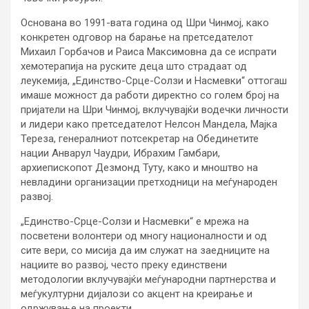
Основана во 1991-вата година од Шри Чинмој, како
конкретен одговор на барање на претседателот
Михаил Горбачoв и Раиса Максимовна да се испрати
хемотерапија на руските деца што страдаат од
леукемија, „Единство-Срце-Солзи и Насмевки“ оттогаш
имаше можност да работи директно со голем број на
пријатели на Шри Чинмој, вклучувајќи водечки личности
и лидери како претседателот Нелсон Мандела, Мајка
Тереза, генералниот потсекретар на Обединетите
нации Анварул Чаудри, Ибрахим Гамбари,
архиепископот Дезмонд Туту, како и мноштво на
невладини организации претходници на меѓународен
развој.
„Единство-Срце-Солзи и Насмевки“ е мрежа на
посветени волонтери од многу националности и од
сите вери, со мисија да им служат на заедниците на
нациите во развој, често преку единствени
методологии вклучувајќи меѓународни партнерства и
меѓукултурни дијалози со акцент на креирање и
одржување на проекти.