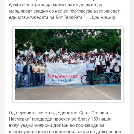
браќа и сестри за да можат рамо до рамо да
маршираат заедно со нас во прогласувањето на свет-
единство-победата на Бог Творбата.“ – Шри Чинмој
Од нејзиниот зачеток, „Единство-Срце-Солзи и
Насмевки“ предводи проекти во близу 150 нации,
вклучувајќи милиони долари во производи за
исполнување како на критични, така и на долгорочни