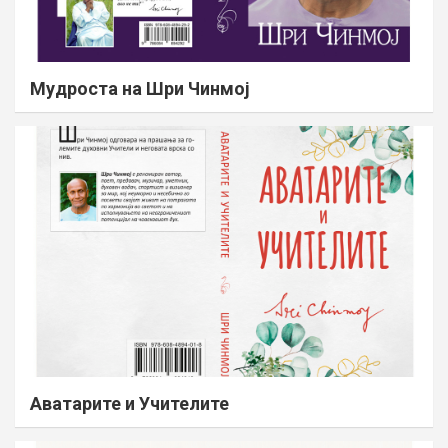
Мудроста на Шри Чинмој
Аватарите и Учителите