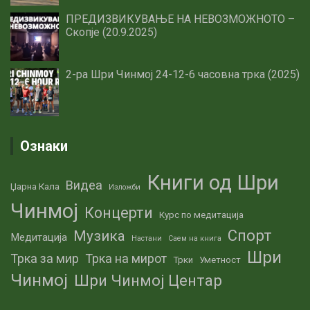
ПРЕДИЗВИКУВАЊЕ НА НЕВОЗМОЖНОТО –
Скопје (20.9.2025)
2-ра Шри Чинмој 24-12-6 часовна трка (2025)
Ознаки
Книги од Шри
Видеа
Џарна Кала
Изложби
Чинмој
Концерти
Курс по медитација
Спорт
Музика
Медитација
Настани
Саем на книга
Шри
Трка за мир
Трка на мирот
Трки
Уметност
Чинмој
Шри Чинмој Центар