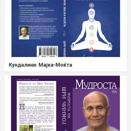
Кундалини: Мајка-Моќта