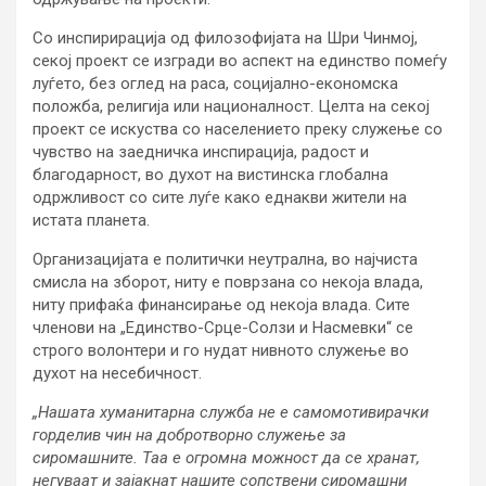
Со инспирирација од филозофијата на Шри Чинмој,
секој проект се изгради во аспект на единство помеѓу
луѓето, без оглед на раса, социјално-економска
положба, религија или националност. Целта на секој
проект се искуства со населението преку служење со
чувство на заедничка инспирација, радост и
благодарност, во духот на вистинска глобална
одржливост со сите луѓе како еднакви жители на
истата планета.
Организацијата е политички неутрална, во најчиста
смисла на зборот, ниту е поврзана со некоја влада,
ниту прифаќа финансирање од некоја влада. Сите
членови на „Единство-Срце-Солзи и Насмевки“ се
строго волонтери и го нудат нивното служење во
духот на несебичност.
„Нашата хуманитарна служба не е самомотивирачки
горделив чин на добротворно служење за
сиромашните. Таа е огромна можност да се хранат,
негуваат и зајакнат нашите сопствени сиромашни