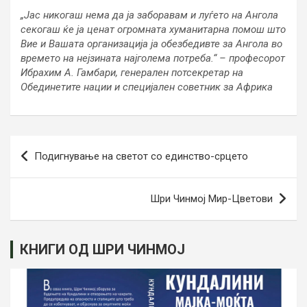
„Јас никогаш нема да ја заборавам и луѓето на Ангола
секогаш ќе ја ценат огромната хуманитарна помош што
Вие и Вашата организација ја обезбедивте за Ангола во
времето на нејзината најголема потреба.“ – професорот
Ибрахим А. Гамбари, генерален потсекретар на
Обединетите нации и специјален советник за Африка
Навигација
Подигнување на светот со единство-срцето
на
напис
Шри Чинмој Мир-Цветови
КНИГИ ОД ШРИ ЧИНМОЈ