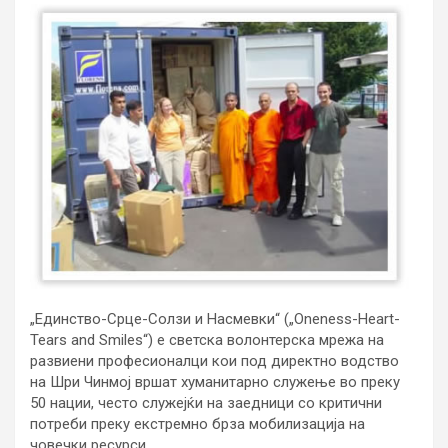
„Единство-Срце-Солзи и Насмевки“ („Oneness-Heart-
Tears and Smiles“) е светска волонтерска мрежа на
развиени професионалци кои под директно водство
на Шри Чинмој вршат хуманитарно служење во преку
50 нации, често служејќи на заедници со критични
потреби преку екстремно брза мобилизација на
човечки ресурси.