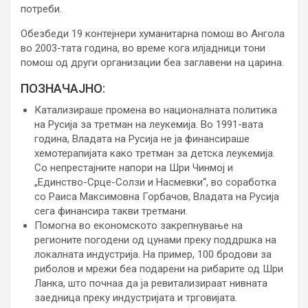
потреби.
Обезбеди 19 контејнери хуманитарна помош во Ангола
во 2003-тата година, во време кога илјадници тони
помош од други организации беа заглавени на царина.
ПОЗНАЧАЈНО:
Катализираше промена во националната политика
на Русија за третман на леукемија. Во 1991-вата
година, Владата на Русија не ја финансираше
хемотерапијата како третман за детска леукемија.
Со непрестајните напори на Шри Чинмој и
„Единство-Срце-Солзи и Насмевки“, во соработка
со Раиса Максимовна Горбачов, Владата на Русија
сега финансира такви третмани.
Помогна во економското закрепнување на
регионите погодени од цунами преку поддршка на
локалната индустрија. На пример, 100 бродови за
риболов и мрежи беа подарени на рибарите од Шри
Ланка, што почнаа да ја ревитализираат нивната
заедница преку индустријата и трговијата.