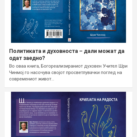
Политиката и духовноста – дали можат да
одат заедно?
Во оваа книга, Богореализираниот духовен Учител Шри
Чинмој го насочува својот просветлувачки поглед на
современиот живот…