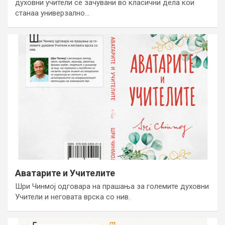
духовни учители се зачувани во класични дела кои
станаа универзално…
Аватарите и Учителите
Шри Чинмој одговара на прашања за големите духовни
Учители и неговата врска со нив.