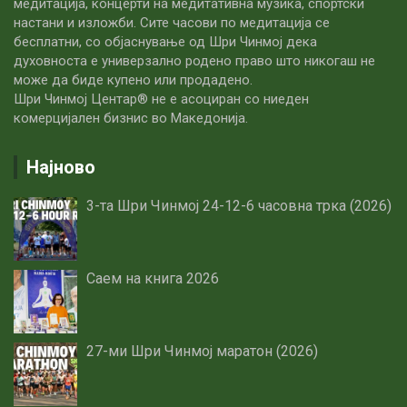
медитација, концерти на медитативна музика, спортски
настани и изложби. Сите часови по медитацијa се
бесплатни, со објаснување од Шри Чинмој дека
духовноста е универзално родено право што никогаш не
може да биде купено или продадено.
Шри Чинмој Центар® не е асоциран со ниеден
комерцијален бизнис во Македонија.
Најново
3-та Шри Чинмој 24-12-6 часовна трка (2026)
Саем на книга 2026
27-ми Шри Чинмој маратон (2026)