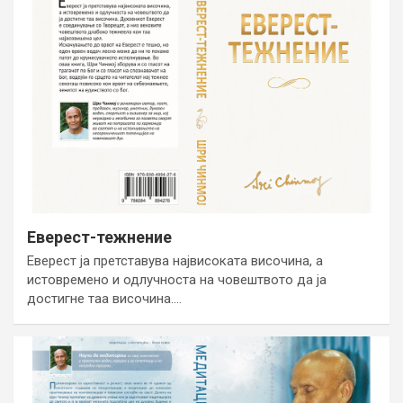
Еверест-тежнение
Еверест ја претставува највисоката височина, а
истовремено и одлучноста на човештвото да ја
достигне таа височина.…