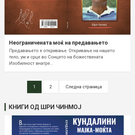
Неограничената моќ на предавањето
Предавањето е откривање. Откривање на нашето
тело, ум и срце во Сонцето на божествената
Изобилност внатре…
Posts
1
2
Следна страница
pagination
КНИГИ ОД ШРИ ЧИНМОЈ