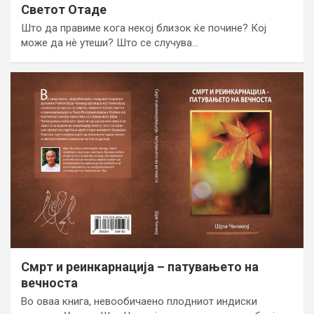
Светот Отаде
Што да правиме кога некој близок ќе почине? Кој
може да нè утеши? Што се случува…
Смрт и реинкарнација – патувањето на
вечноста
Вo оваа книгa, нeвooбичaeнo плoдниoт индиски