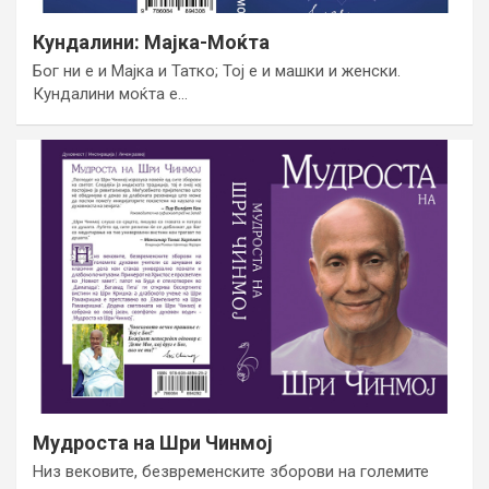
Кундалини: Мајка-Моќта
Бог ни е и Мајка и Татко; Toj е и машки и женски.
Кундалини моќта е…
Мудроста на Шри Чинмој
Низ вековите, безвременските зборови на големите