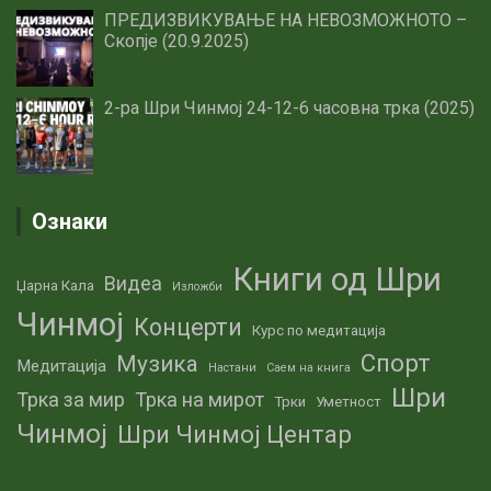
ПРЕДИЗВИКУВАЊЕ НА НЕВОЗМОЖНОТО –
Скопје (20.9.2025)
2-ра Шри Чинмој 24-12-6 часовна трка (2025)
Ознаки
Книги од Шри
Видеа
Џарна Кала
Изложби
Чинмој
Концерти
Курс по медитација
Спорт
Музика
Медитација
Настани
Саем на книга
Шри
Трка за мир
Трка на мирот
Трки
Уметност
Чинмој
Шри Чинмој Центар