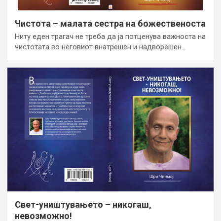
Чистота – малата сестра на божественоста
Ниту еден трагач не треба да ја потценува важноста на
чистотата во неговиот внатрешен и надворешен…
Свет-уништувањето – никогаш,
невозможно!