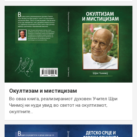
Окултизам и мистицизам
Во оваа книга, реализираниот духовен Учител Шри
Чинмој ни нуди увид во светот на окултизмот,
окултните…