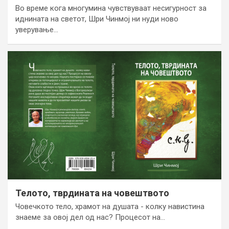
Во време кога многумина чувствуваат несигурност за
иднината на светот, Шри Чинмој ни нуди ново
уверување…
Телото, тврдината на човештвото
Човечкото тело, храмот на душата - колку навистина
знаеме за овој дел од нас? Процесот на…