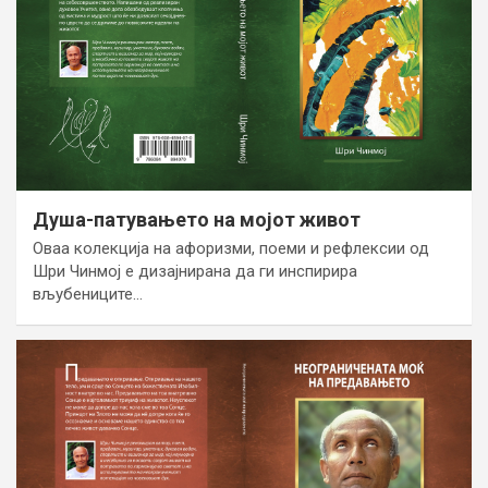
Душа-патувањето на мојот живот
Оваа колекција на афоризми, поеми и рефлексии од
Шри Чинмој е дизајнирана да ги инспирира
вљубениците…