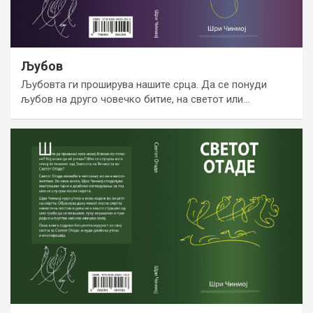
Љубов
Љубовта ги проширува нашите срца. Да се понуди
љубов на друго човечко битие, на светот или…