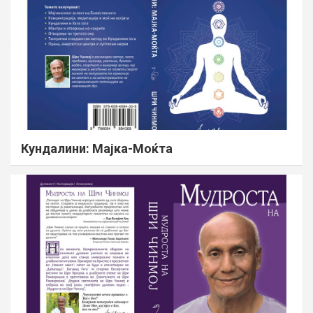
Кундалини: Мајка-Моќта