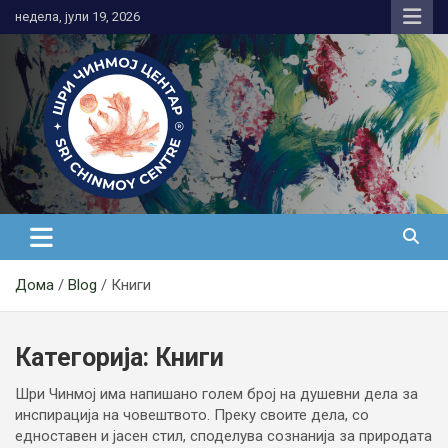
Skip
недела, јули 19, 2026
to
content
Медитација
Дома
Blog
Книги
Категорија:
Книги
Шри Чинмој има напишано голем број на душевни дела за
инспирација на човештвото. Преку своите дела, со
едноставен и јасен стил, споделува сознанија за природата