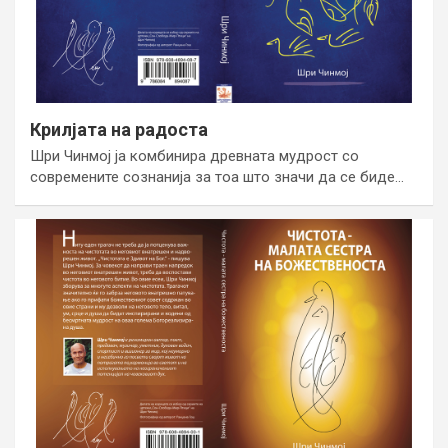
Крилјата на радоста
Шри Чинмој ја комбинира древната мудрост со
современите сознанија за тоа што значи да се биде…