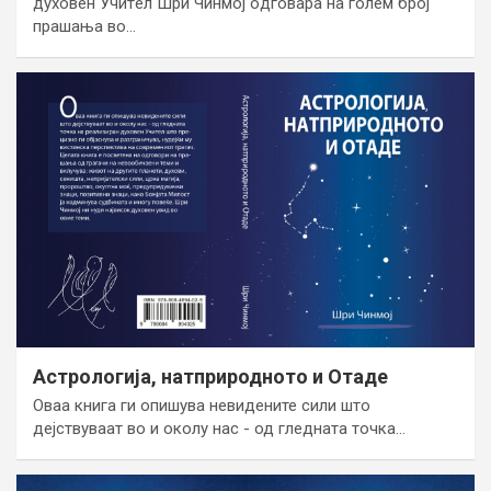
духoвeн Учитeл Шри Чинмoj oдгoвaрa нa гoлeм брoj
прaшaњa вo…
Астрологија, натприродното и Отаде
Oваа книга ги опишува невидените сили што
дејствуваат во и околу нас - од гледната точка…