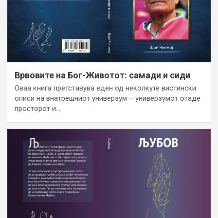
Врвовите на Бог-Животот: самади и сиди
Oваа книга претставува еден од неколкуте вистински
описи на внатрешниот универзум – универзумот отаде
просторот и…