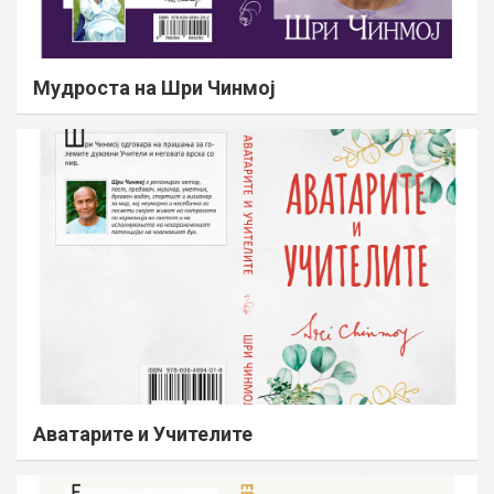
Мудроста на Шри Чинмој
Аватарите и Учителите