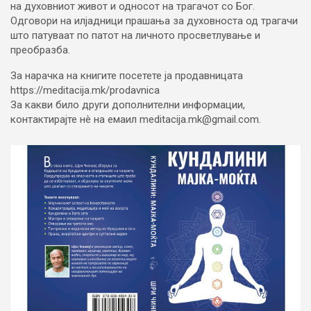
на духовниот живот и односот на трагачот со Бог.
Одговори на илјадници прашања за духовноста од трагачи
што патуваат по патот на личното просветлување и
преобразба.
За нарачка на книгите посетете ја продавницата
https://meditacija.mk/prodavnica
За какви било други дополнителни информации,
контактирајте нè на емаил meditacija.mk@gmail.com.