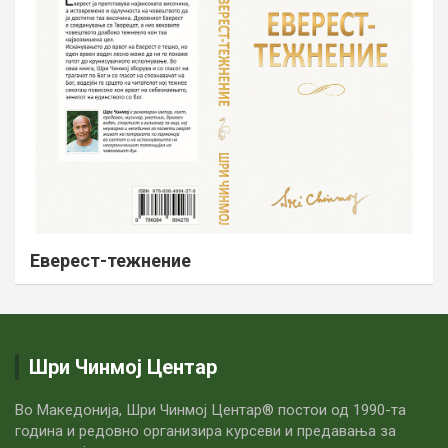
Еверест-тежнение
Шри Чинмој Центар
Во Македонија, Шри Чинмој Центар® постои од 1990-та
година и редовно организира курсеви и предавања за