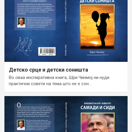
Детско срце и детски соништа
Во оваа инспиративна книга, Шри Чинмој ни нуди
практични совети на тема што не е сон…