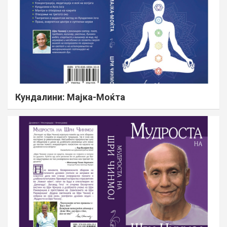
Кундалини: Мајка-Моќта