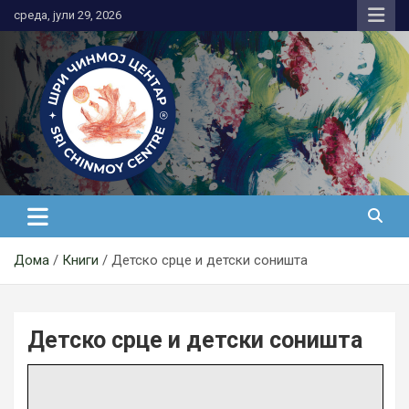
Skip
среда, јули 29, 2026
to
content
Медитација
Дома
Книги
Детско срце и детски соништа
Детско срце и детски соништа