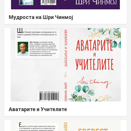
Мудроста на Шри Чинмој
Аватарите и Учителите