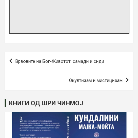
Навигација
Врвовите на Бог-Животот: самади и сиди
на
напис
Окултизам и мистицизам
КНИГИ ОД ШРИ ЧИНМОЈ