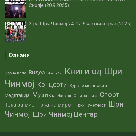
Скопје (20.9.2025)
2-ра Шри Чинмој 24-12-6 часовна трка (2025)
Ознаки
Книги од Шри
Видеа
Џарна Кала
Изложби
Чинмој
Концерти
Курс по медитација
Спорт
Музика
Медитација
Настани
Саем на книга
Шри
Трка за мир
Трка на мирот
Трки
Уметност
Чинмој
Шри Чинмој Центар