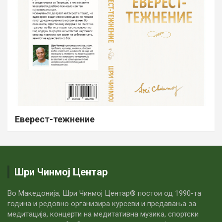
Еверест-тежнение
Шри Чинмој Центар
Во Македонија, Шри Чинмој Центар® постои од 1990-та
година и редовно организира курсеви и предавања за
медитација, концерти на медитативна музика, спортски