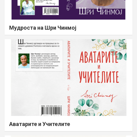
Мудроста на Шри Чинмој
Аватарите и Учителите