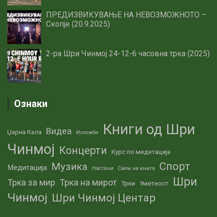
ПРЕДИЗВИКУВАЊЕ НА НЕВОЗМОЖНОТО –
Скопје (20.9.2025)
2-ра Шри Чинмој 24-12-6 часовна трка (2025)
Ознаки
Книги од Шри
Видеа
Џарна Кала
Изложби
Чинмој
Концерти
Курс по медитација
Спорт
Музика
Медитација
Настани
Саем на книга
Шри
Трка за мир
Трка на мирот
Трки
Уметност
Чинмој
Шри Чинмој Центар