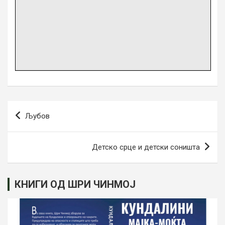
Навигација
Љубов
на
напис
Детско срце и детски соништа
КНИГИ ОД ШРИ ЧИНМОЈ