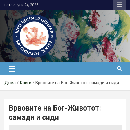
Skip
петок, јули 24, 2026
to
content
Медитација
Дома
Книги
Врвовите на Бог-Животот: самади и сиди
Врвовите на Бог-Животот:
самади и сиди