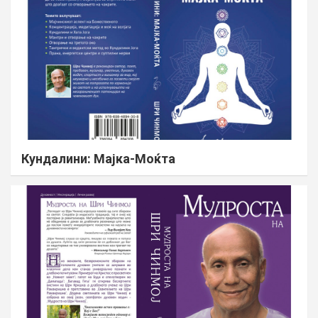
Кундалини: Мајка-Моќта