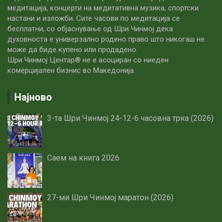
медитација, концерти на медитативна музика, спортски
настани и изложби. Сите часови по медитацијa се
бесплатни, со објаснување од Шри Чинмој дека
духовноста е универзално родено право што никогаш не
може да биде купено или продадено.
Шри Чинмој Центар® не е асоциран со ниеден
комерцијален бизнис во Македонија.
Најново
3-та Шри Чинмој 24-12-6 часовна трка (2026)
Саем на книга 2026
27-ми Шри Чинмој маратон (2026)