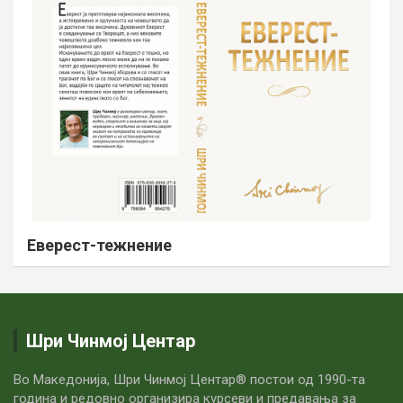
Еверест-тежнение
Шри Чинмој Центар
Во Македонија, Шри Чинмој Центар® постои од 1990-та
година и редовно организира курсеви и предавања за