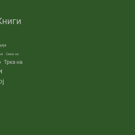
Книги
ција
ни
Саем на
р
Трка на
и
ој