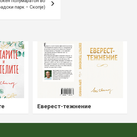
ноќен полумаратон во
радски парк – Скопје)
те
Еверест-тежнение