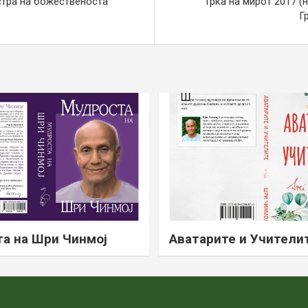
стра на божественоста
Трка на мирот 2017 (
Г
а на Шри Чинмој
Аватарите и Учители