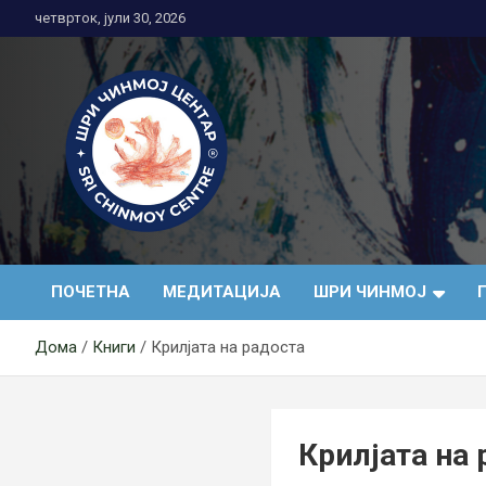
Skip
четврток, јули 30, 2026
to
content
Медитација
ПОЧЕТНА
МЕДИТАЦИЈА
ШРИ ЧИНМОЈ
Дома
Книги
Крилјата на радоста
Крилјата на 