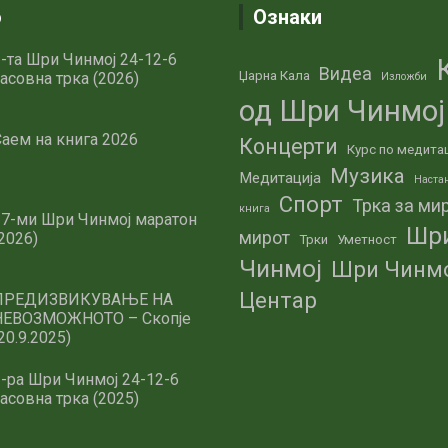
о
Ознаки
-та Шри Чинмој 24-12-6
Видеа
Џарна Кала
асовна трка (2026)
Изложби
од Шри Чинмој
аем на книга 2026
Концерти
Курс по медита
Музика
Медитација
Наста
Спорт
Трка за ми
книга
27-ми Шри Чинмој маратон
Шр
мирот
2026)
Трки
Уметност
Чинмој
Шри Чинм
Центар
ПРЕДИЗВИКУВАЊЕ НА
НЕВОЗМОЖНОТО – Скопје
20.9.2025)
-ра Шри Чинмој 24-12-6
асовна трка (2025)