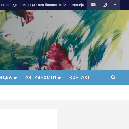
 со ниеден комерцијален бизнис во Македонија
ИДЕА
АКТИВНОСТИ
КОНТАКТ