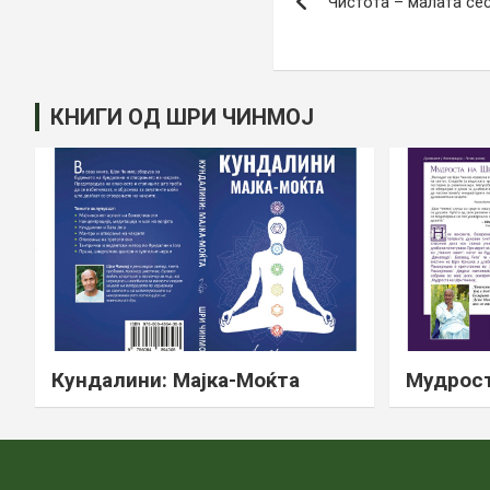
Чистота – малата се
на
напис
КНИГИ ОД ШРИ ЧИНМОЈ
Кундалини: Мајка-Моќта
Мудрост