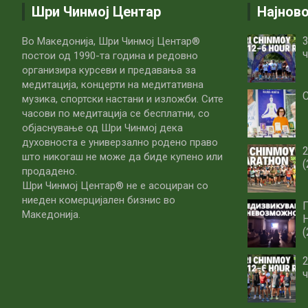
Шри Чинмој Центар
Најнов
3
Во Македонија, Шри Чинмој Центар®
ч
постои од 1990-та година и редовно
организира курсеви и предавања за
медитација, концерти на медитативна
С
музика, спортски настани и изложби. Сите
часови по медитацијa се бесплатни, со
објаснување од Шри Чинмој дека
духовноста е универзално родено право
што никогаш не може да биде купено или
(
продадено.
Шри Чинмој Центар® не е асоциран со
ниеден комерцијален бизнис во
Македонија.
(
2
ч