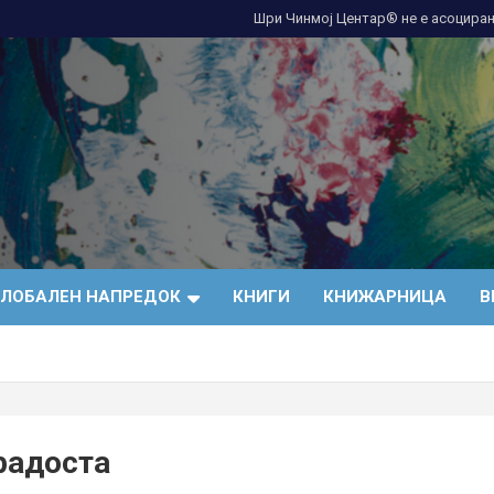
Шри Чинмој Центар® не е асоциран
ГЛОБАЛЕН НАПРЕДОК
КНИГИ
КНИЖАРНИЦА
В
радоста