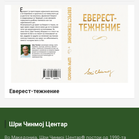
Еверест-тежнение
Шри Чинмој Центар
Во Македонија, Шри Чинмој Центар® постои од 1990-та