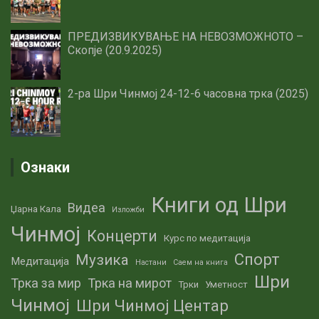
ПРЕДИЗВИКУВАЊЕ НА НЕВОЗМОЖНОТО –
Скопје (20.9.2025)
2-ра Шри Чинмој 24-12-6 часовна трка (2025)
Ознаки
Книги од Шри
Видеа
Џарна Кала
Изложби
Чинмој
Концерти
Курс по медитација
Спорт
Музика
Медитација
Настани
Саем на книга
Шри
Трка за мир
Трка на мирот
Трки
Уметност
Чинмој
Шри Чинмој Центар