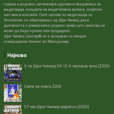
година и редовно организира курсеви и предавања за
медитација, концерти на медитативна музика, спортски
настани и изложби. Сите часови по медитацијa се
бесплатни, со објаснување од Шри Чинмој дека
духовноста е универзално родено право што никогаш не
може да биде купено или продадено.
Шри Чинмој Центар® не е асоциран со ниеден
комерцијален бизнис во Македонија.
Најново
3-та Шри Чинмој 24-12-6 часовна трка (2026)
Саем на книга 2026
27-ми Шри Чинмој маратон (2026)