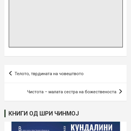
Навигација
Телото, тврдината на човештвото
на
напис
Чистота – малата сестра на божественоста
КНИГИ ОД ШРИ ЧИНМОЈ