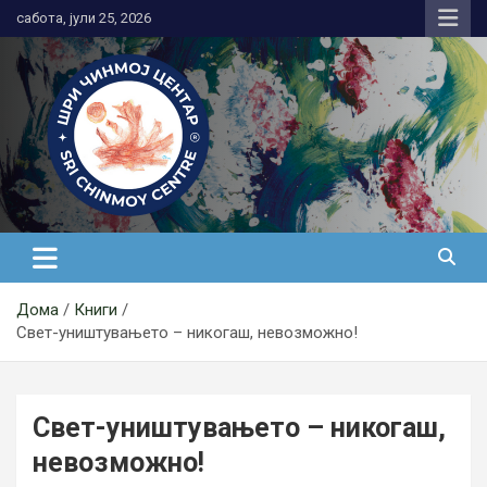
Skip
сабота, јули 25, 2026
to
content
Медитација
Дома
Книги
Свет-уништувањето – никогаш, невозможно!
Свет-уништувањето – никогаш,
невозможно!