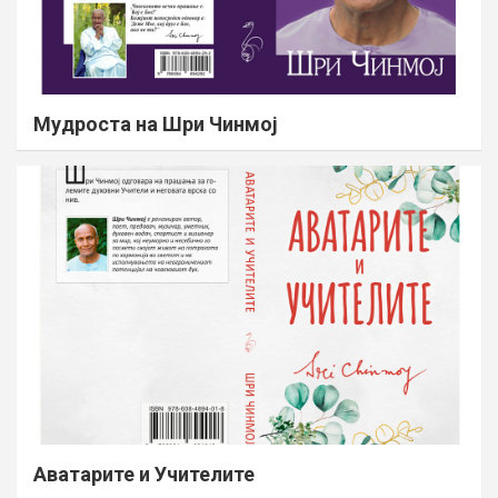
Мудроста на Шри Чинмој
Аватарите и Учителите