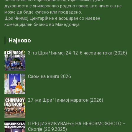
духовноста е универзално родено право што никогаш не
може да биде купено или продадено.
Шри Чинмој Центар® не е асоциран со ниеден
комерцијален бизнис во Македонија.
Најново
3-та Шри Чинмој 24-12-6 часовна трка (2026)
Саем на книга 2026
27-ми Шри Чинмој маратон (2026)
ПРЕДИЗВИКУВАЊЕ НА НЕВОЗМОЖНОТО –
Скопје (20.9.2025)