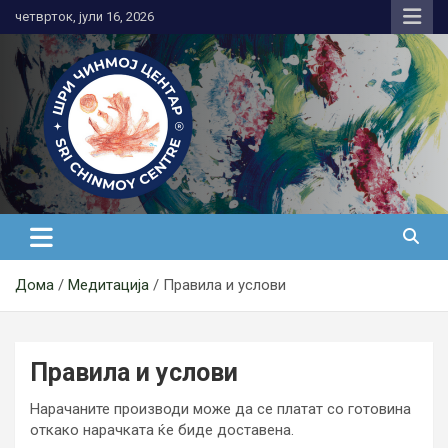
Skip
четврток, јули 16, 2026
to
content
Медитација
Дома
Медитација
Правила и услови
Правила и услови
Нарачаните производи може да се платат со готовина
откако нарачката ќе биде доставена.