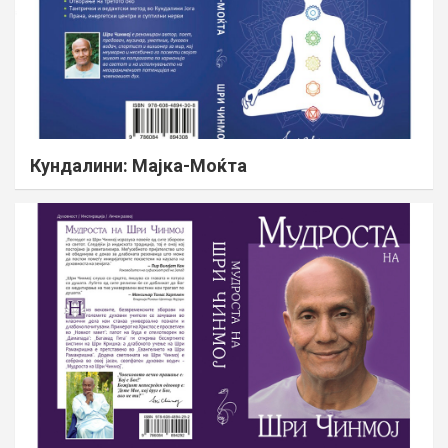
Кундалини: Мајка-Моќта