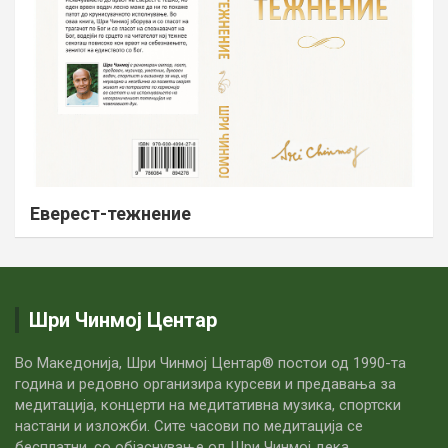
Еверест-тежнение
Шри Чинмој Центар
Во Македонија, Шри Чинмој Центар® постои од 1990-та
година и редовно организира курсеви и предавања за
медитација, концерти на медитативна музика, спортски
настани и изложби. Сите часови по медитацијa се
бесплатни, со објаснување од Шри Чинмој дека