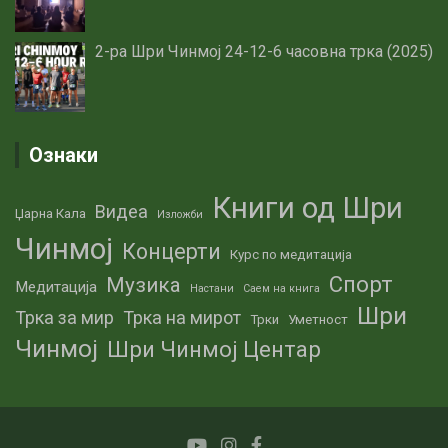
2-ра Шри Чинмој 24-12-6 часовна трка (2025)
Ознаки
Книги од Шри
Видеа
Џарна Кала
Изложби
Чинмој
Концерти
Курс по медитација
Спорт
Музика
Медитација
Настани
Саем на книга
Шри
Трка за мир
Трка на мирот
Трки
Уметност
Чинмој
Шри Чинмој Центар