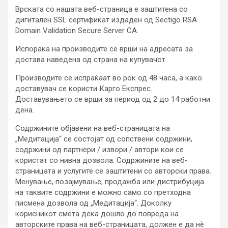
Врската со нашата веб-страница е заштитена со
дигитален SSL сертификат издаден од Sectigo RSA
Domain Validation Secure Server CA.
Испорака на производите се врши на адресата за
достава наведена од страна на купувачот.
Производите се испраќаат во рок од 48 часа, а како
доставувач се користи Карго Експрес.
Доставувањето се врши за период од 2 до 14 работни
дена.
Содржините објавени на веб-страницата на
„Медитација“ се состојат од сопствени содржини,
содржини од партнери / извори / автори кои се
користат со нивна дозвола. Содржините на веб-
страницата и услугите се заштитени со авторски права.
Менување, позајмување, продажба или дистрибуција
на таквите содржини е можно само со претходна
писмена дозвола од „Медитација“. Доколку
корисникот смета дека дошло до повреда на
авторските права на веб-страницата, должен е да нè