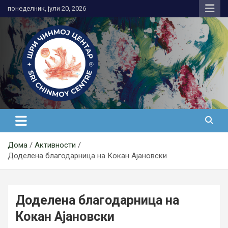
Skip
понеделник, јули 20, 2026
to
content
Медитација
Дома
Активности
Доделена благодарница на Кокан Ајановски
Доделена благодарница на
Кокан Ајановски