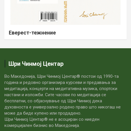
Еверест-тежнение
Шри Чинмој Центар
Во Македонија, Шри Чинмој Центар® постои од 1990-та
година и редовно организира курсеви и предавања за
медитација, концерти на медитативна музика, спортски
настани и изложби. Сите часови по медитацијa се
бесплатни, со објаснување од Шри Чинмој дека
духовноста е универзално родено право што никогаш не
може да биде купено или продадено.
Шри Чинмој Центар® не е асоциран со ниеден
комерцијален бизнис во Македонија.