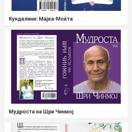
Кундалини: Мајка-Моќта
Мудроста на Шри Чинмој