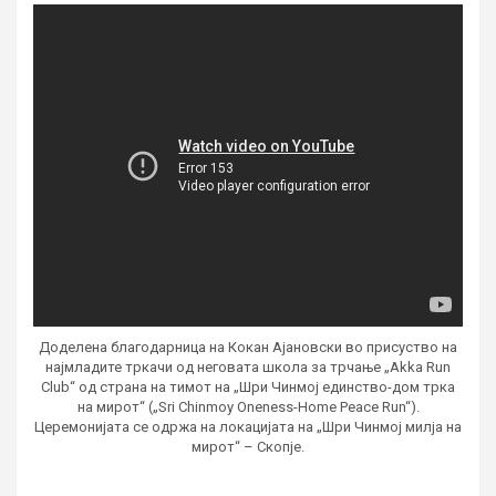
Доделена благодарница на Кокан Ајановски во присуство на
најмладите тркачи од неговата школа за трчање „Akka Run
Club“ од страна на тимот на „Шри Чинмој единство-дом трка
на мирот“ („Sri Chinmoy Oneness-Home Peace Run“).
Церемонијата се одржа на локацијата на „Шри Чинмој милја на
мирот“ – Скопје.