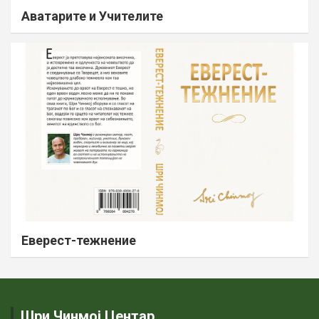
Аватарите и Учителите
Еверест-тежнение
Шри Чинмој Центар