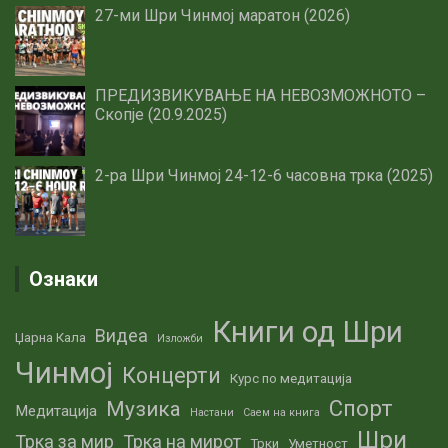
27-ми Шри Чинмој маратон (2026)
ПРЕДИЗВИКУВАЊЕ НА НЕВОЗМОЖНОТО –
Скопје (20.9.2025)
2-ра Шри Чинмој 24-12-6 часовна трка (2025)
Ознаки
Книги од Шри
Видеа
Џарна Кала
Изложби
Чинмој
Концерти
Курс по медитација
Спорт
Музика
Медитација
Настани
Саем на книга
Шри
Трка за мир
Трка на мирот
Трки
Уметност