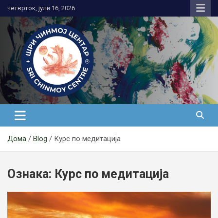
Skip
четврток, јули 16, 2026
to
content
Медитација
Дома
Blog
Курс по медитација
Ознака:
Курс по медитација