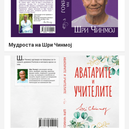
Мудроста на Шри Чинмој