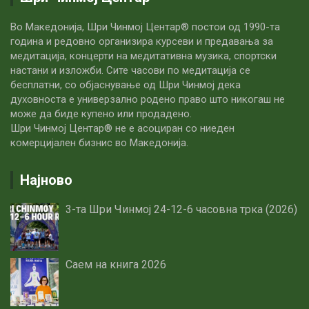
Во Македонија, Шри Чинмој Центар® постои од 1990-та
година и редовно организира курсеви и предавања за
медитација, концерти на медитативна музика, спортски
настани и изложби. Сите часови по медитацијa се
бесплатни, со објаснување од Шри Чинмој дека
духовноста е универзално родено право што никогаш не
може да биде купено или продадено.
Шри Чинмој Центар® не е асоциран со ниеден
комерцијален бизнис во Македонија.
Најново
3-та Шри Чинмој 24-12-6 часовна трка (2026)
Саем на книга 2026