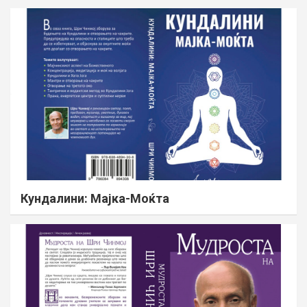
Кундалини: Мајка-Моќта