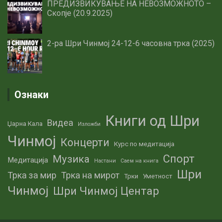
ПРЕДИЗВИКУВАЊЕ НА НЕВОЗМОЖНОТО –
Скопје (20.9.2025)
2-ра Шри Чинмој 24-12-6 часовна трка (2025)
Ознаки
Книги од Шри
Видеа
Џарна Кала
Изложби
Чинмој
Концерти
Курс по медитација
Спорт
Музика
Медитација
Настани
Саем на книга
Шри
Трка за мир
Трка на мирот
Трки
Уметност
Чинмој
Шри Чинмој Центар