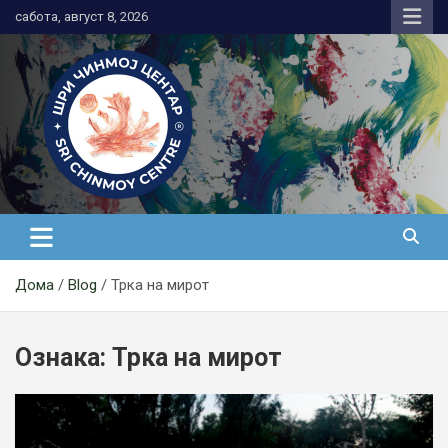
Skip
сабота, август 8, 2026
to
content
Медитација
Дома
Blog
Трка на мирот
Ознака:
Трка на мирот