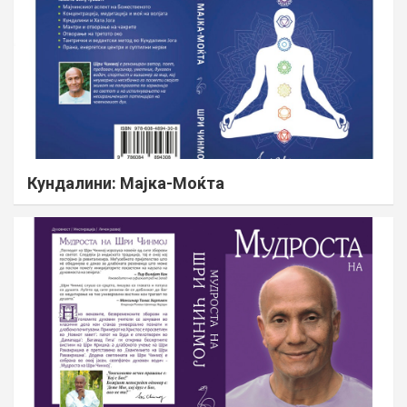
Кундалини: Мајка-Моќта