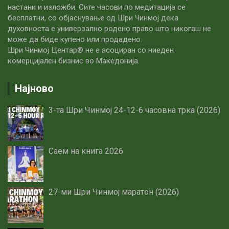
настани и изложби. Сите часови по медитацијa се
бесплатни, со објаснување од Шри Чинмој дека
духовноста е универзално родено право што никогаш не
може да биде купено или продадено.
Шри Чинмој Центар® не е асоциран со ниеден
комерцијален бизнис во Македонија.
Најново
3-та Шри Чинмој 24-12-6 часовна трка (2026)
Саем на книга 2026
27-ми Шри Чинмој маратон (2026)