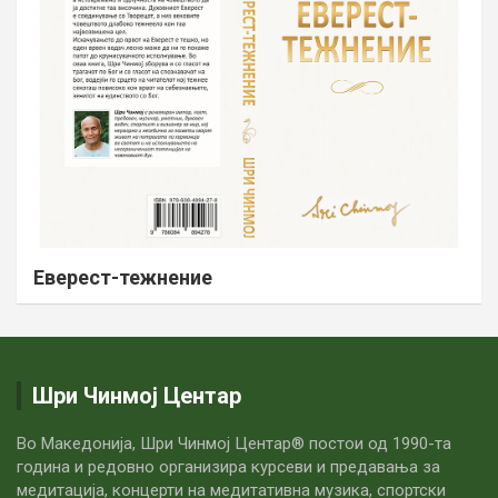
Еверест-тежнение
Шри Чинмој Центар
Во Македонија, Шри Чинмој Центар® постои од 1990-та
година и редовно организира курсеви и предавања за
медитација, концерти на медитативна музика, спортски