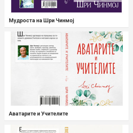
Мудроста на Шри Чинмој
Аватарите и Учителите