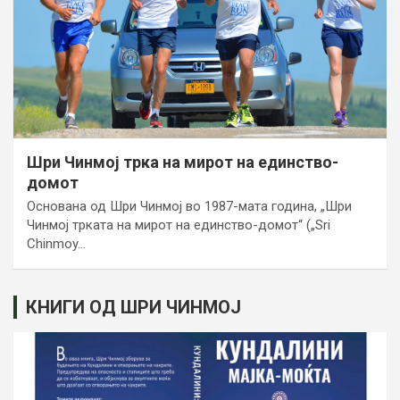
Шри Чинмој трка на мирот на единство-
домот
Основана од Шри Чинмој во 1987-мата година, „Шри
Чинмој трката на мирот на единство-домот“ („Sri
Chinmoy…
КНИГИ ОД ШРИ ЧИНМОЈ