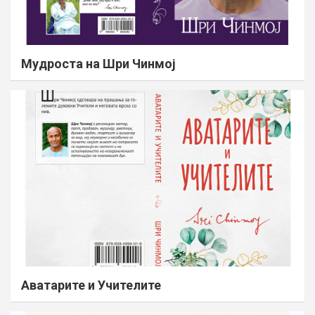
Мудроста на Шри Чинмој
Аватарите и Учителите