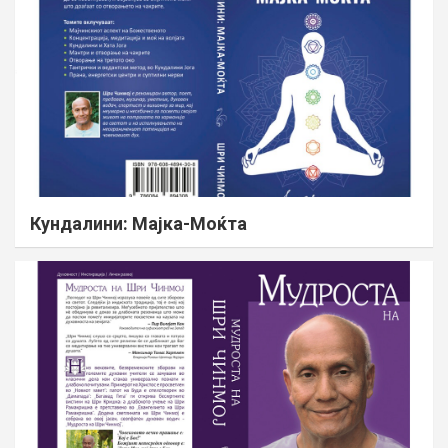
Кундалини: Мајка-Моќта