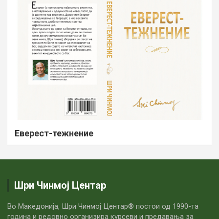
Еверест-тежнение
Шри Чинмој Центар
Во Македонија, Шри Чинмој Центар® постои од 1990-та
година и редовно организира курсеви и предавања за