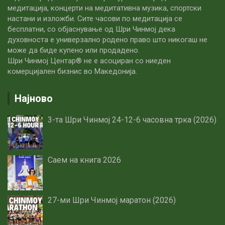
медитација, концерти на медитативна музика, спортски
настани и изложби. Сите часови по медитацијa се
бесплатни, со објаснување од Шри Чинмој дека
духовноста е универзално родено право што никогаш не
може да биде купено или продадено.
Шри Чинмој Центар® не е асоциран со ниеден
комерцијален бизнис во Македонија.
Најново
3-та Шри Чинмој 24-12-6 часовна трка (2026)
Саем на книга 2026
27-ми Шри Чинмој маратон (2026)