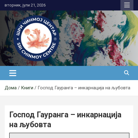
Skip
вторник, јули 21, 2026
to
content
Медитација
Дома
Книги
Господ Гауранга – инкарнација на љубовта
Господ Гауранга – инкарнација
на љубовта