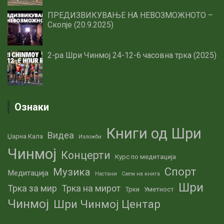
ПРЕДИЗВИКУВАЊЕ НА НЕВОЗМОЖНОТО –
Скопје (20.9.2025)
2-ра Шри Чинмој 24-12-6 часовна трка (2025)
Ознаки
Книги од Шри
Видеа
Џарна Кала
Изложби
Чинмој
Концерти
Курс по медитација
Спорт
Музика
Медитација
Настани
Саем на книга
Шри
Трка за мир
Трка на мирот
Трки
Уметност
Чинмој
Шри Чинмој Центар