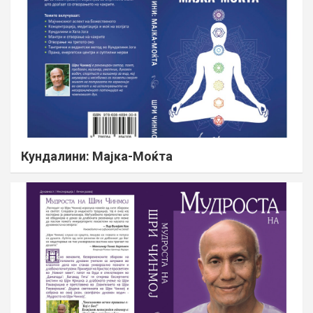
Кундалини: Мајка-Моќта