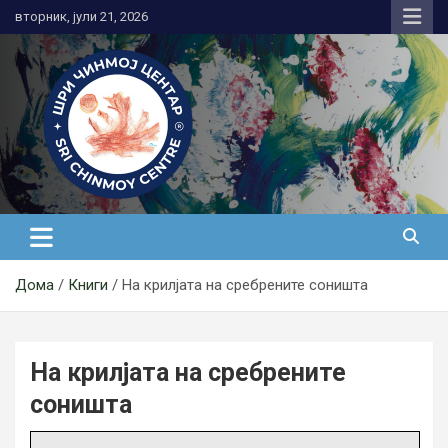
Skip
вторник, јули 21, 2026
to
content
Медитација
Дома
Книги
На крилјата на сребрените соништа
На крилјата на сребрените
соништа