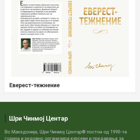
Еверест-тежнение
Шри Чинмој Центар
Во Македонија, Шри Чинмој Центар® постои од 1990-та
година и редовно организира курсеви и предавања за