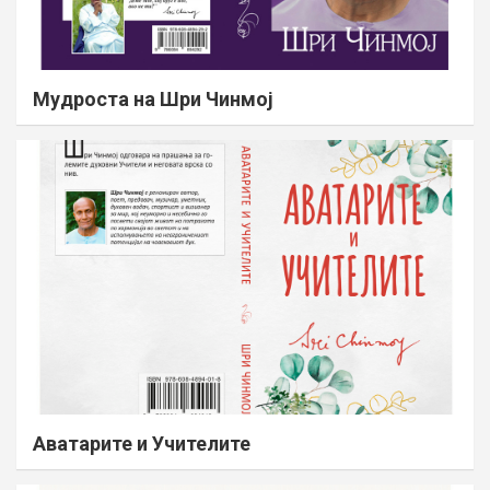
Мудроста на Шри Чинмој
Аватарите и Учителите