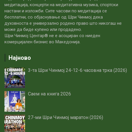
медитација, концерти на медитативна музика, спортски
настани и изложби. Сите часови по медитацијa се
бесплатни, со објаснување од Шри Чинмој дека
духовноста е универзално родено право што никогаш не
може да биде купено или продадено.
Шри Чинмој Центар® не е асоциран со ниеден
комерцијален бизнис во Македонија.
Најново
3-та Шри Чинмој 24-12-6 часовна трка (2026)
Саем на книга 2026
27-ми Шри Чинмој маратон (2026)